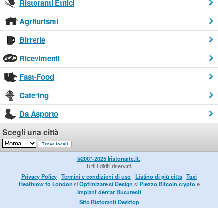
Ristoranti Etnici
Agriturismi
Birrerie
Ricevimenti
Fast-Food
Catering
Da Asporto
Scegli una città
©2007-2025 Iristorante.it.
.
Tutti I diritti riservati.
Privacy Policy
|
Termini e condizioni di uso
|
Listino di più citta
|
Taxi
Heathrow to London
si
Optimizare si Design
si
Prezzo Bitcoin crypto
e
Implant dentar Bucuresti
Sito Ristoranti Desktop