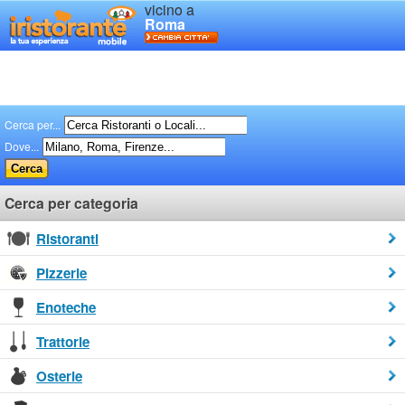
vicino a
Roma
Cerca per...
Dove...
Cerca per categoria
Ristoranti
Pizzerie
Enoteche
Trattorie
Osterie