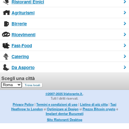
Ristoranti Etnici
Agriturismi
Birrerie
Ricevimenti
Fast-Food
Catering
Da Asporto
Scegli una città
©2007-2025 Iristorante.it.
.
Tutti I diritti riservati.
Privacy Policy
|
Termini e condizioni di uso
|
Listino di più citta
|
Taxi
Heathrow to London
si
Optimizare si Design
si
Prezzo Bitcoin crypto
e
Implant dentar Bucuresti
Sito Ristoranti Desktop