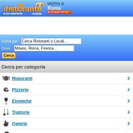
vicino a
Roma
Cerca per...
Dove...
Cerca per categoria
Ristoranti
Pizzerie
Enoteche
Trattorie
Osterie