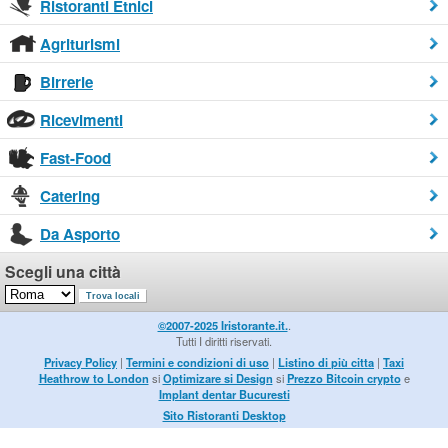
Ristoranti Etnici
Agriturismi
Birrerie
Ricevimenti
Fast-Food
Catering
Da Asporto
Scegli una città
©2007-2025 Iristorante.it.
.
Tutti I diritti riservati.
Privacy Policy
|
Termini e condizioni di uso
|
Listino di più citta
|
Taxi
Heathrow to London
si
Optimizare si Design
si
Prezzo Bitcoin crypto
e
Implant dentar Bucuresti
Sito Ristoranti Desktop