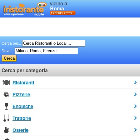
vicino a
Roma
Cerca per...
Dove...
Cerca per categoria
Ristoranti
Pizzerie
Enoteche
Trattorie
Osterie