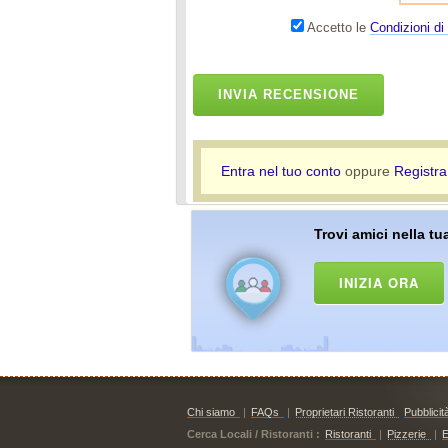
Accetto le
Condizioni di 
INVIA RECENSIONE
Entra nel tuo conto
oppure
Registra
Trovi amici nella tua
INIZIA ORA
Chi siamo
|
FAQs
|
Proprietari Ristoranti
Pubblicit
Cerca Locali / Ristoranti :
Ristoranti
|
Pizzerie
|
E