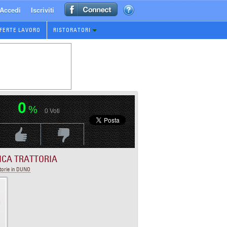
Accedi
Iscriviti
FERTE LAVORO
RISTORATORI
0
%
0
Voti
Voti Positivo
Voti Negativo
ICA TRATTORIA
torie in DUNO