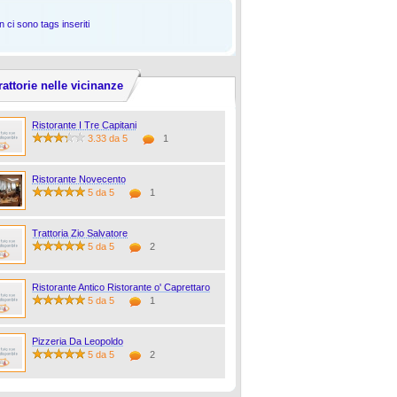
 ci sono tags inseriti
rattorie nelle vicinanze
Ristorante I Tre Capitani
3.33 da 5
1
Ristorante Novecento
5 da 5
1
Trattoria Zio Salvatore
5 da 5
2
Ristorante Antico Ristorante o' Caprettaro
5 da 5
1
Pizzeria Da Leopoldo
5 da 5
2