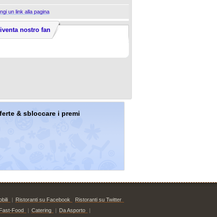
ngi un link alla pagina
iventa nostro fan
offerte & sbloccare i premi
bili
|
Ristoranti su Facebook
Ristoranti su Twitter
Fast-Food
|
Catering
|
Da Asporto
|