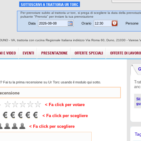
SOTTOSCRIVI A TRATTORIA UR TORC
Per prenotare subito al trattoria ur torc, si prega di scegliere la data della prenotazi
pulsante "Prenota" per inviare la tua prenotazione
Data
Orario
Persone
 di DUNO - VA, trattoria con cucina Regionale Italiana indirizzo Via Roma 60, Duno, 21030 - Varese.
I E VIDEO
EVENTI
PRESENTAZIONE
OFFERTE SPECIALI
OFFERTE DI LAVORO
G
Tra
? Fai tu la prima recensione su Ur Torc usando il modulo qui sotto.
anc
Sii
gu
e
< Fa click per votare
< Fa click per scegliere
< Fa click per scegliere
Ta