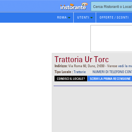
Prenotazione
ROMA
UTENTI
OFFERTE / SCONTI
Ristorante
Trattoria Ur Torc
Indirizzo:
Via Roma 60, Duno, 21030 - Varese
vedi la 
Tipo Locale :
Trattorie
NUMERI DI TELEFONO CON
CONOSCI IL LOCALE?
SCRIVI LA PRIMA RECENSIONE