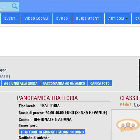
EVENTI
VIDEO LOCALI
CUOCO
GUIDE UTENTI
ARTICOLI
OF
mappa
TATTI
|
AGGIUNGI ALLA GUIDA
RACCOMANDA AD UN AMICO
CARICA FOTO
PANORAMICA TRATTORIA
CLASSIF
# 1 da 1
Trat
TRATTORIA
Tipo locale :
30,00-40,00 EURO (SENZA BEVANDE)
Fascia di prezzo:
REGIONALE ITALIANA
Cucina :
Curiosi più :
TRATTORIE REGIONALI ITALIANI IN DUNO
Notifiche di attività :