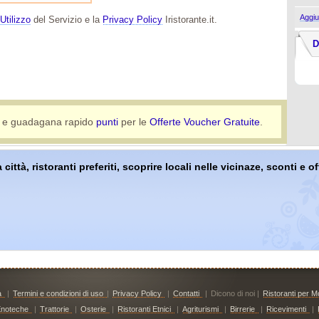
Aggiu
Utilizzo
del Servizio e la
Privacy Policy
Iristorante.it.
D
e guadagana rapido
punti
per le
Offerte Voucher Gratuite
.
 città, ristoranti preferiti, scoprire locali nelle vicinaze, sconti e 
à
|
Termini e condizioni di uso
|
Privacy Policy
|
Contatti
|
Dicono di noi |
Ristoranti per Mo
noteche
|
Trattorie
|
Osterie
|
Ristoranti Etnici
|
Agriturismi
|
Birrerie
|
Ricevimenti
|