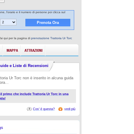
one, l'orario e il numero di persone poi clicca sul
Vai qui per la pagina di
prenotazione Trattoria Ur Torc
MAPPA
ATTRAZIONI
uide e Liste di Recensioni
ttoria Ur Torc non è inserito in alcuna guida
ora...
 il primo che include Trattoria Ur Torc in una
ida!
Cos' è questa?
vedi più
gs