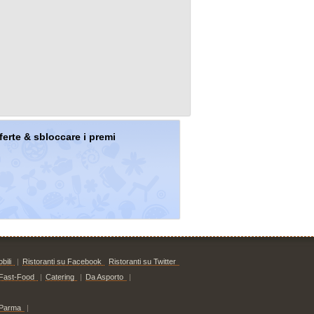
offerte & sbloccare i premi
bili
|
Ristoranti su Facebook
Ristoranti su Twitter
Fast-Food
|
Catering
|
Da Asporto
|
Parma
|