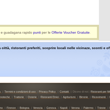
e guadagana rapido
punti
per le
Offerte Voucher Gratuite
.
 città, ristoranti preferiti, scoprire locali nelle vicinaze, sconti e 
à
|
Termini e condizioni di uso
|
Privacy Policy
|
Contatti
|
Dicono di noi |
Ristoranti per Mo
noteche
|
Trattorie
|
Osterie
|
Ristoranti Etnici
|
Agriturismi
|
Birrerie
|
Ricevimenti
|
ino
|
Firenze
|
Bologna
|
Venezia
|
Genova
|
Napoli
|
Verona
|
Palermo
|
Trieste
|