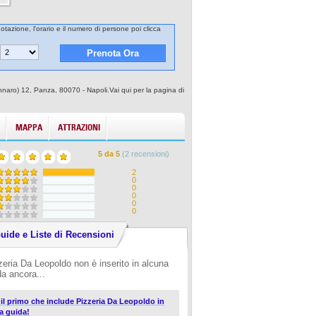
otazione, l'orario e il numero di persone poi clicca
nnaro) 12, Panza, 80070 - Napoli.Vai qui per la pagina di
MAPPA
ATTRAZIONI
5
da
5
(
2
recensioni)
2
0
0
0
0
0
uide e Liste di Recensioni
zeria Da Leopoldo non è inserito in alcuna
da ancora...
i il primo che include Pizzeria Da Leopoldo in
a guida!