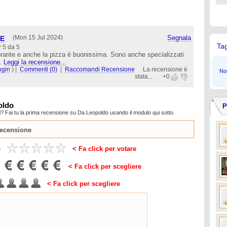
(Mon 15 Jul 2024)
Segnala
E
Ta
5 da 5
orante e anche la pizza è buonissima. Sono anche specializzati
..
Leggi la recensione...
ogin
)
|
Commenti (0)
|
Raccomandi Recensione
La recensione è
Non
stata...
+0
oldo
P
? Fai tu la prima recensione su Da Leopoldo usando il modulo qui sotto.
e
< Fa click per votare
< Fa click per scegliere
< Fa click per scegliere