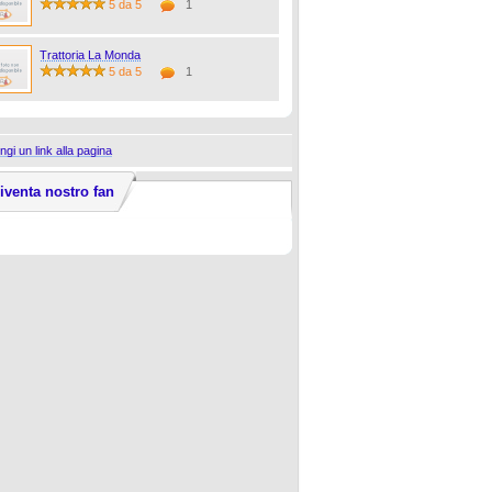
5 da 5
1
Trattoria La Monda
5 da 5
1
ngi un link alla pagina
iventa nostro fan