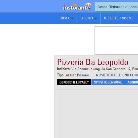
Prenotazione
ROMA
UTENTI
OFFERTE / SCONTI
Ristorante
Pizzeria Da Leopoldo
Indirizzo:
Via Scannella (ang.via San Gennaro) 12, Pan
Tipo Locale :
Pizzerie
NUMERI DI TELEFONO CON
CONOSCI IL LOCALE?
SCRIVI RECENSIONE
AGGIUN