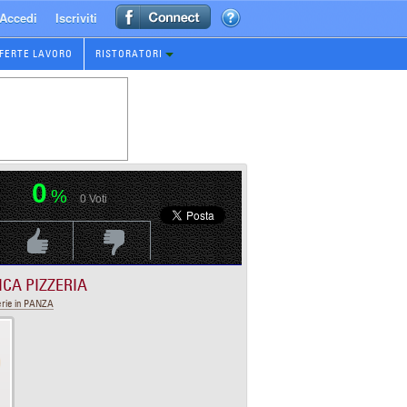
Accedi
Iscriviti
FERTE LAVORO
RISTORATORI
0
%
0
Voti
Voti Positivo
Voti Negativo
ICA PIZZERIA
erie in PANZA