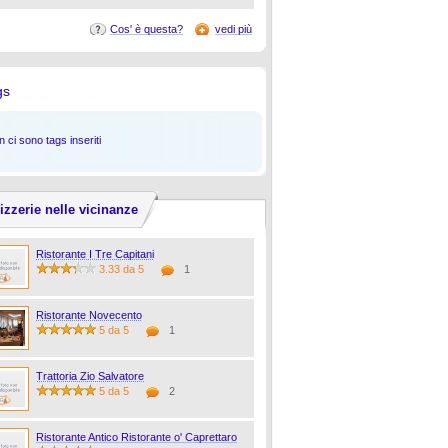
Cos' è questa?
vedi più
gs
 ci sono tags inseriti
izzerie nelle vicinanze
Ristorante I Tre Capitani
3.33 da 5
1
Ristorante Novecento
5 da 5
1
Trattoria Zio Salvatore
5 da 5
2
Ristorante Antico Ristorante o' Caprettaro