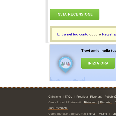
INVIA RECENSIONE
Entra nel tuo conto
oppure
Registra
Trovi amici nella tua
INIZIA ORA
Chi siamo
|
FAQs
|
Proprietari Ristoranti
Pubblicit
Cerca Locali / Ristoranti :
Ristoranti
|
Pizzerie
|
E
Tutti Ristoranti
Cerca Ristoranti nella Città:
Roma
|
Milano
|
Tor