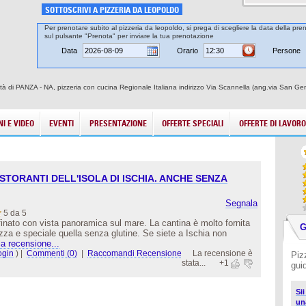
SOTTOSCRIVI A PIZZERIA DA LEOPOLDO
Per prenotare subito al pizzeria da leopoldo, si prega di scegliere la data della pren
sul pulsante "Prenota" per inviare la tua prenotazione
Data
Orario
Persone
ittà di PANZA - NA, pizzeria con cucina Regionale Italiana indirizzo Via Scannella (ang.via San Ge
I E VIDEO
EVENTI
PRESENTAZIONE
OFFERTE SPECIALI
OFFERTE DI LAVORO
ISTORANTI DELL'ISOLA DI ISCHIA. ANCHE SENZA
Segnala
5 da 5
ffinato con vista panoramica sul mare. La cantina è molto fornita
G
izza e speciale quella senza glutine. Se siete a Ischia non
la recensione...
ogin
)
|
Commenti (0)
|
Raccomandi Recensione
La recensione è
Piz
stata...
+1
gui
Si
un