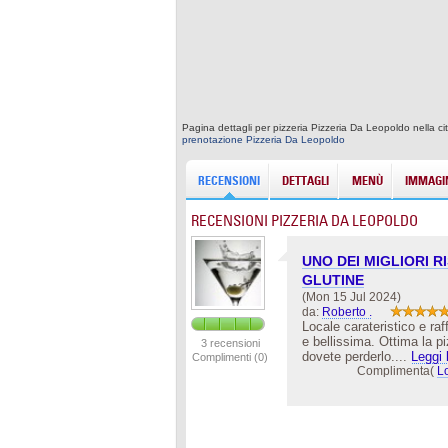
Pagina dettagli per pizzeria Pizzeria Da Leopoldo nella c
prenotazione Pizzeria Da Leopoldo
RECENSIONI
DETTAGLI
MENÙ
IMMAGIN
RECENSIONI PIZZERIA DA LEOPOLDO
UNO DEI MIGLIORI R
GLUTINE
(Mon 15 Jul 2024)
da:
Roberto .
Locale carateristico e ra
e bellissima. Ottima la p
3 recensioni
dovete perderlo....
Leggi 
Complimenti (0)
Complimenta(
L