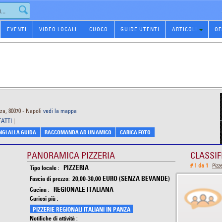
EVENTI
VIDEO LOCALI
CUOCO
GUIDE UTENTI
ARTICOLI
OF
za, 80070 - Napoli
vedi la mappa
TATTI
|
GI ALLA GUIDA
RACCOMANDA AD UN AMICO
CARICA FOTO
PANORAMICA PIZZERIA
CLASSIF
# 1 da 1
Pizz
PIZZERIA
Tipo locale :
20,00-30,00 EURO (SENZA BEVANDE)
Fascia di prezzo:
REGIONALE ITALIANA
Cucina :
Curiosi più :
PIZZERIE REGIONALI ITALIANI IN PANZA
Notifiche di attività :