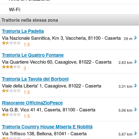
Wi-Fi
:
Trattorie nella stessa zona
Trattoria La Padella
Via Nazionale Sannitica, Km 3, Vaccheria, 81100 - Caserta
29 m
1.5
Trattoria Le Quattro Fontane
Via Quartiere Vecchio 60, Casagiove, 81022 - Caserta
2.83 km
3
Trattoria La Tavola dei Borboni
Viale della Liberta' 1, Casagiove, 81022 - Caserta
3.31 km
1.5
Ristorante OfficinaZioPesce
Via G.B. Vico 41 41, Caserta, 81100 - Caserta
5.06 km
1.5
Trattoria Country House Miseria E Nobiltà
Via Triflisco 138, Bellona, 81041 - Caserta
5.87 km