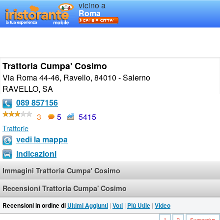
vicino a
Roma
Trattoria Cumpa' Cosimo
Via Roma 44-46, Ravello, 84010 - Salerno
RAVELLO
,
SA
089 857156
3
5
5415
Trattorie
vedi la mappa
Indicazioni
Immagini Trattoria Cumpa' Cosimo
Recensioni Trattoria Cumpa' Cosimo
Recensioni in ordine di
Ultimi Aggiunti
|
Voti
|
Più Utile
|
Video
1
2
Successiva