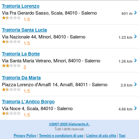
Trattoria Lorenzo
Via Fra Gerardo Sasso, Scala, 84010 - Salerno
601 m
1.5
Trattoria Santa Lucia
Via Nazionale 44, Minori, 84010 - Salerno
1.23 km
1.5
Trattoria La Botte
Via Santa Maria Vetrano, Minori, 84010 - Salerno
1.26 km
2
Trattoria Da Maria
Piazza Lorenzo d'Amalfi 14, Amalfi, 84011 - Salerno
2.9 km
1.5
Trattoria L'Antico Borgo
Via Noce 4, Scala, 84010 - Salerno
4.66 km
1.5
©2007-2025 Iristorante.it.
.
Tutti I diritti riservati.
Privacy Policy
|
Termini e condizioni di uso
|
Listino di più citta
|
Taxi