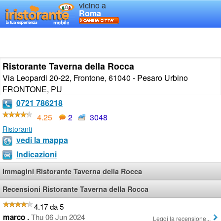
vicino a
Roma
Ristorante Taverna della Rocca
Via Leopardi 20-22, Frontone, 61040 - Pesaro Urbino
FRONTONE
,
PU
0721 786218
4.25
2
3048
Ristoranti
vedi la mappa
Indicazioni
Immagini Ristorante Taverna della Rocca
Recensioni Ristorante Taverna della Rocca
4.17 da 5
marco .
Thu 06 Jun 2024
Leggi la recensione...