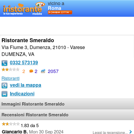
vicino a
Roma
Ristorante Smeraldo
Via Fiume 3, Dumenza, 21010 - Varese
DUMENZA
,
VA
0332 573139
2
2
2057
Ristoranti
vedi la mappa
Indicazioni
Immagini Ristorante Smeraldo
Recensioni Ristorante Smeraldo
1.83 da 5
Giancarlo B.
Mon 30 Sep 2024
Leggi la recensione...