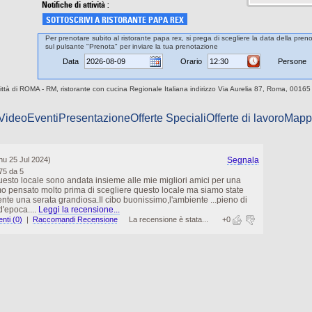
Notifiche di attività :
SOTTOSCRIVI A RISTORANTE PAPA REX
Per prenotare subito al ristorante papa rex, si prega di scegliere la data della preno
sul pulsante "Prenota" per inviare la tua prenotazione
Data
Orario
Persone
città di ROMA - RM, ristorante con cucina Regionale Italiana indirizzo Via Aurelia 87, Roma, 00165
 Video
Eventi
Presentazione
Offerte Speciali
Offerte di lavoro
Mapp
hu 25 Jul 2024)
Segnala
75 da 5
esto locale sono andata insieme alle mie migliori amici per una
mo pensato molto prima di scegliere questo locale ma siamo state
mente una serata grandiosa.Il cibo buonissimo,l'ambiente ...pieno di
d'epoca....
Leggi la recensione...
ti (0)
|
Raccomandi Recensione
La recensione è stata...
+0