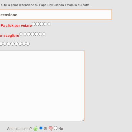
Fai tu la prima recensione su Papa Rex usando il modulo qui sotto.
 Fa click per votare
er scegliere
Andrai ancora?
Si
No