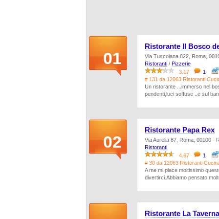
Ristorante Il Bosco de
01
Via Tuscolana 822, Roma, 001
Ristoranti
/
Pizzerie
3.17
1
# 131 da 12063 Ristoranti Cuci
Un ristorante ...immerso nel bos
pendenti,luci soffuse ..e sul ban
Ristorante Papa Rex
02
Via Aurelia 87, Roma, 00100 -
Ristoranti
4.67
1
# 30 da 12063 Ristoranti Cucin
A me mi piace moltissimo questo
divertirci.Abbiamo pensato molt
Ristorante La Taverna