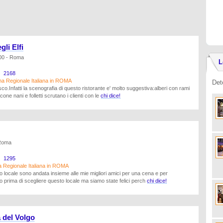
gli Elfi
00 - Roma
L
2168
na Regionale Italiana in ROMA
Det
co.Infatti la scenografia di questo ristorante e' molto suggestiva:alberi con rami
cone nani e folletti scrutano i clienti con le
chi dice!
 Roma
1295
a Regionale Italiana in ROMA
 locale sono andata insieme alle mie migliori amici per una cena e per
o prima di scegliere questo locale ma siamo state felici perch
chi dice!
 del Volgo