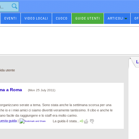
EVENTI
VIDEO LOCALI
CUOCO
GUIDE UTENTI
ARTICOLI
OF
L
ida utente
tema a Roma
(Mon 25 July 2011)
he organizzano serate a tema. Sono stata anche la settimana scorsa per una
e io e i miei amici ci siamo divertiti veramente tantissimo. Il cibo e anche le
ano facile da raggiungere e lo staff era molto carino.
esta guida
|
La guida è stata...
+0