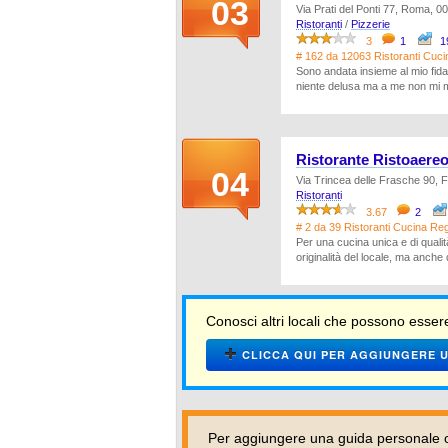
03
Via Prati del Ponti 77, Roma, 
Ristoranti
/
Pizzerie
3
1
1
# 162 da 12063 Ristoranti Cuci
Sono andata insieme al mio fidan
niente delusa ma a me non mi mi
Ristorante Ristoaere
04
Via Trincea delle Frasche 90, 
Ristoranti
3.67
2
# 2 da 39 Ristoranti Cucina Re
Per una cucina unica e di qualit
originalità del locale, ma anche
Conosci altri locali che possono essere
CLICCA QUI PER AGGIUNGERE U
Per aggiungere una guida personale o 