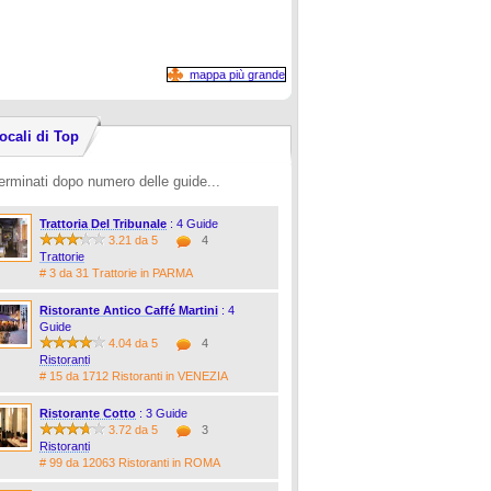
mappa più grande
ocali di Top
erminati dopo numero delle guide...
Trattoria Del Tribunale
: 4 Guide
3.21 da 5
4
Trattorie
# 3 da 31 Trattorie in PARMA
Ristorante Antico Caffé Martini
: 4
Guide
4.04 da 5
4
Ristoranti
# 15 da 1712 Ristoranti in VENEZIA
Ristorante Cotto
: 3 Guide
3.72 da 5
3
Ristoranti
# 99 da 12063 Ristoranti in ROMA