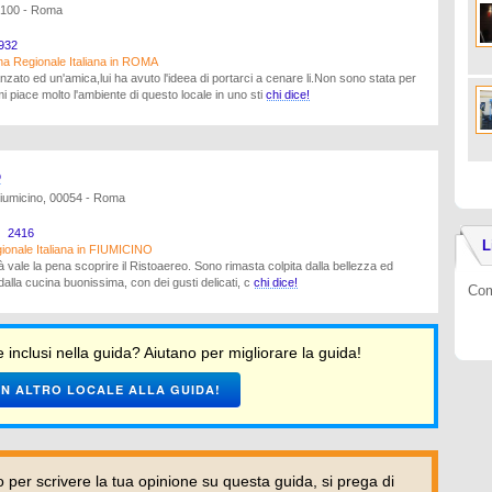
00100 - Roma
932
na Regionale Italiana in ROMA
zato ed un'amica,lui ha avuto l'ideea di portarci a cenare li.Non sono stata per
 piace molto l'ambiente di questo locale in uno sti
chi dice!
o
Fiumicino, 00054 - Roma
2416
L
gionale Italiana in FIUMICINO
à vale la pena scoprire il Ristoaereo. Sono rimasta colpita dalla bellezza ed
 dalla cucina buonissima, con dei gusti delicati, c
chi dice!
Com
 inclusi nella guida? Aiutano per migliorare la guida!
N ALTRO LOCALE ALLA GUIDA!
per scrivere la tua opinione su questa guida, si prega di