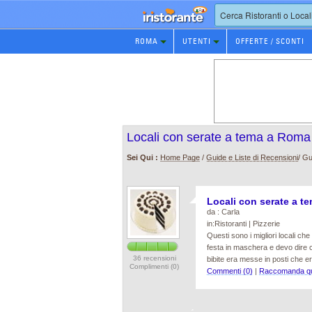
Prenotazione
ROMA
UTENTI
OFFERTE / SCONTI
Ristorante
Locali con serate a tema a Roma
Sei Qui :
Home Page
/
Guide e Liste di Recensioni
/ Gu
Locali con serate a 
da : Carla
in:Ristoranti | Pizzerie
Questi sono i migliori locali c
festa in maschera e devo dire ch
36 recensioni
bibite era messe in posti che er
Complimenti (0)
Commenti (0)
|
Raccomanda qu