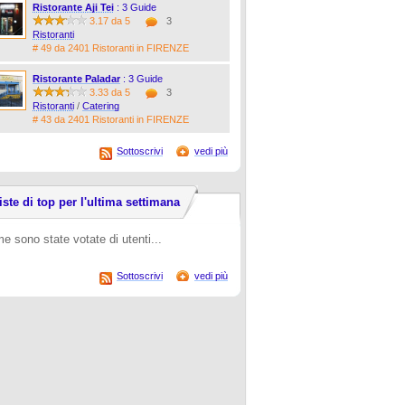
Ristorante Aji Tei
: 3 Guide
3.17 da 5
3
Ristoranti
# 49 da 2401 Ristoranti in FIRENZE
Ristorante Paladar
: 3 Guide
3.33 da 5
3
Ristoranti
/
Catering
# 43 da 2401 Ristoranti in FIRENZE
Sottoscrivi
vedi più
iste di top per l'ultima settimana
e sono state votate di utenti...
Sottoscrivi
vedi più