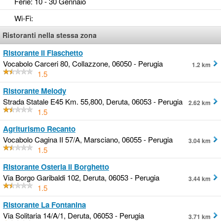
Ferie
: 10 - 30 Gennaio
Wi-Fi
:
Ristoranti nella stessa zona
Ristorante Il Fiaschetto
Vocabolo Carceri 80, Collazzone, 06050 - Perugia
1.2 km
1.5
Ristorante Melody
Strada Statale E45 Km. 55,800, Deruta, 06053 - Perugia
2.62 km
1.5
Agriturismo Recanto
Vocabolo Cagina II 57/A, Marsciano, 06055 - Perugia
3.04 km
1.5
Ristorante Osteria Il Borghetto
Via Borgo Garibaldi 102, Deruta, 06053 - Perugia
3.44 km
1.5
Ristorante La Fontanina
Via Solitaria 14/A/1, Deruta, 06053 - Perugia
3.71 km