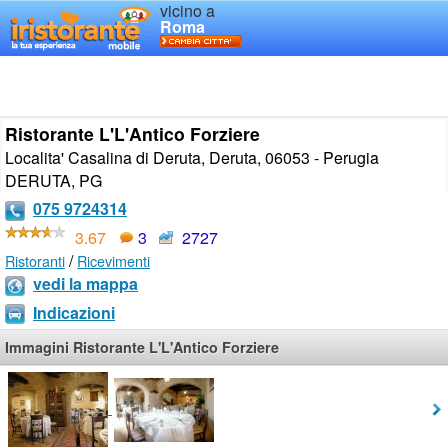
vicino a
Roma
Ristorante L'L'Antico Forziere
Localita' Casalina di Deruta, Deruta, 06053 - Perugia
DERUTA
,
PG
075 9724314
3.67
3
2727
/
Ristoranti
Ricevimenti
vedi la mappa
Indicazioni
Immagini Ristorante L'L'Antico Forziere