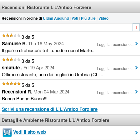
Recensioni Ristorante L'L'Antico Forziere
Recensioni in ordine di
Ultimi Aggiunti
|
Voti
|
Più Utile
|
Video
1
3 da 5
Samuele R.
Thu 16 May 2024
Leggi la recensione...
Il giorno di chiusura è il Lunedì e non il Marte...
3 da 5
smatute .
Fri 19 Apr 2024
Leggi la recensione...
Ottimo ristorante, uno dei migliori in Umbria (Chi...
5 da 5
Recensioni R.
Mon 04 Mar 2024
Leggi la recensione...
Buono Buono Buono!!!...
Scrivi una recensione di L'L'Antico Forziere
Dettagli e Ambiente Ristorante L'L'Antico Forziere
Vedi il sito web