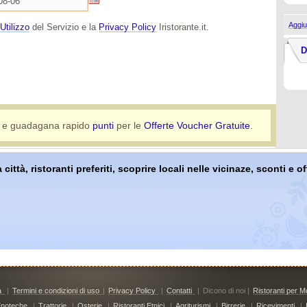
Aggiu
Utilizzo
del Servizio e la
Privacy Policy
Iristorante.it.
D
e guadagana rapido
punti
per le
Offerte Voucher Gratuite
.
 città, ristoranti preferiti, scoprire locali nelle vicinaze, sconti e 
à
|
Termini e condizioni di uso
|
Privacy Policy
|
Contatti
|
Dicono di noi |
Ristoranti per Mo
noteche
|
Trattorie
|
Osterie
|
Ristoranti Etnici
|
Agriturismi
|
Birrerie
|
Ricevimenti
|