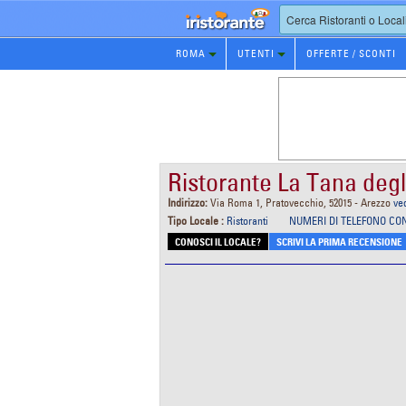
Prenotazione
ROMA
UTENTI
OFFERTE / SCONTI
Ristorante
Ristorante La Tana degl
Indirizzo:
Via Roma 1, Pratovecchio, 52015 - Arezzo
ve
Tipo Locale :
Ristoranti
NUMERI DI TELEFONO CO
CONOSCI IL LOCALE?
SCRIVI LA PRIMA RECENSIONE