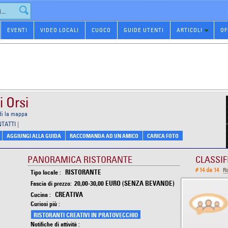
EVENTI
VIDEO LOCALI
CUOCO
GUIDE UTENTI
ARTICOLI
OF
i Orsi
di la mappa
NTATTI
|
AGGIUNGI ALLA GUIDA
RACCOMANDA AD UN AMICO
CARICA FOTO
PANORAMICA RISTORANTE
CLASSIF
# 14 da 14
Ri
RISTORANTE
Tipo locale :
20,00-30,00 EURO (SENZA BEVANDE)
Fascia di prezzo:
CREATIVA
Cucina :
Curiosi più :
RISTORANTI CREATIVI IN PRATOVECCHIO
Notifiche di attività :