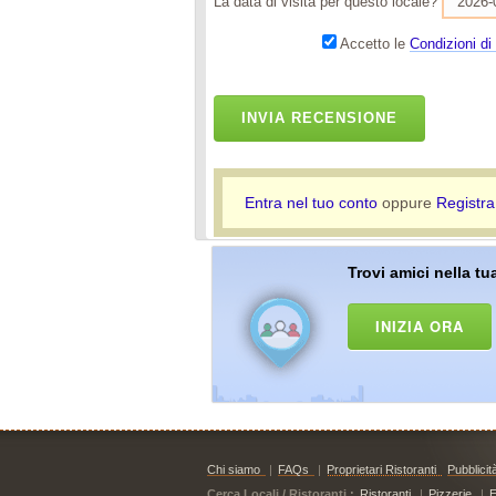
La data di visita per questo locale?
Accetto le
Condizioni di 
INVIA RECENSIONE
Entra nel tuo conto
oppure
Registra
Trovi amici nella tua
INIZIA ORA
Chi siamo
|
FAQs
|
Proprietari Ristoranti
Pubblicit
Cerca Locali / Ristoranti :
Ristoranti
|
Pizzerie
|
E