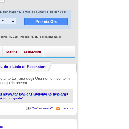
lla prenotazione, l'orario e il numero di persone poi
cchio, 52015 - Arezzo.Vai qui per la pagina di
MAPPA
ATTRAZIONI
uide e Liste di Recensioni
torante La Tana degli Orsi non è inserito in
una guida ancora...
i il primo che include Ristorante La Tana degli
si in una guida!
Cos' è questa?
vedi più
gs