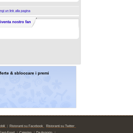
ngi un link alla pagina
iventa nostro fan
offerte & sbloccare i premi
bili
|
Ristoranti su Facebook
Ristoranti su Twitter
Fast-Food
|
Catering
|
Da Asporto
|