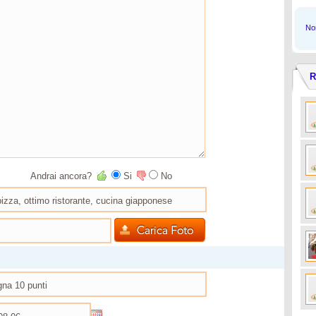
Non
R
Andrai ancora?
Si
No