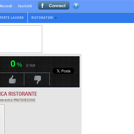
Accedi
Iscriviti
FERTE LAVORO
RISTORATORI
0
%
0
Voti
Voti Positivo
Voti Negativo
ICA RISTORANTE
storanti in PRATOVECCHIO