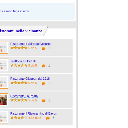
 ci sono tags inseriti
istoranti nelle vicinanze
Ristorante Il Vairo del Volturno
5 da 5
1
Trattoria Le Betulle
5 da 5
1
Ristorante Giappun dal 1918
5 da 5
1
Ristorante La Posta
5 da 5
1
Ristorante Il Ristorantino di Bayon
4.33 da 5
3