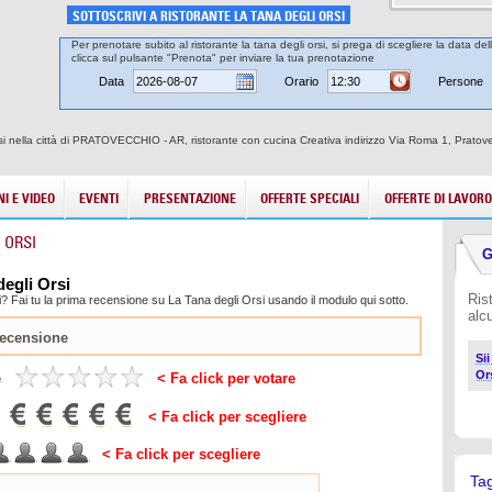
SOTTOSCRIVI A RISTORANTE LA TANA DEGLI ORSI
Per prenotare subito al ristorante la tana degli orsi, si prega di scegliere la data de
clicca sul pulsante "Prenota" per inviare la tua prenotazione
Data
Orario
Persone
rsi nella città di PRATOVECCHIO - AR, ristorante con cucina Creativa indirizzo Via Roma 1, Pratove
I E VIDEO
EVENTI
PRESENTAZIONE
OFFERTE SPECIALI
OFFERTE DI LAVORO
 ORSI
G
degli Orsi
Ris
? Fai tu la prima recensione su La Tana degli Orsi usando il modulo qui sotto.
alc
Si
Or
e
< Fa click per votare
< Fa click per scegliere
< Fa click per scegliere
Ta