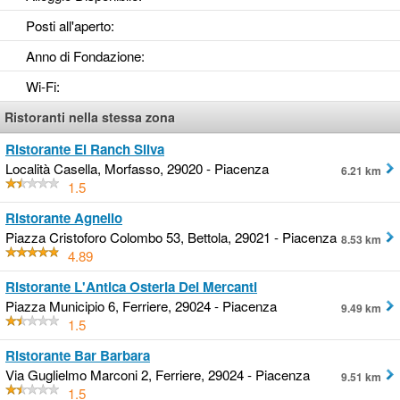
Posti all'aperto
:
Anno di Fondazione
:
Wi-Fi
:
Ristoranti nella stessa zona
Ristorante El Ranch Silva
Località Casella, Morfasso, 29020 - Piacenza
6.21 km
1.5
Ristorante Agnello
Piazza Cristoforo Colombo 53, Bettola, 29021 - Piacenza
8.53 km
4.89
Ristorante L'Antica Osteria Dei Mercanti
Piazza Municipio 6, Ferriere, 29024 - Piacenza
9.49 km
1.5
Ristorante Bar Barbara
Via Guglielmo Marconi 2, Ferriere, 29024 - Piacenza
9.51 km
1.5