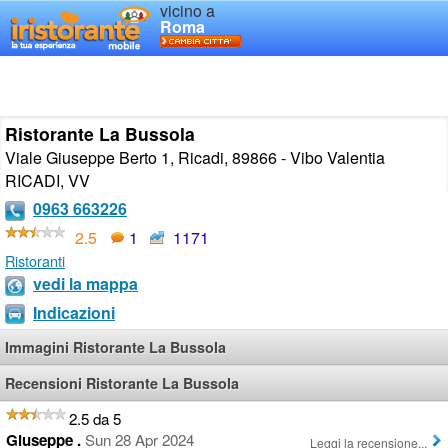
vicino a
Roma
Ristorante La Bussola
Viale Giuseppe Berto 1, Ricadi, 89866 - Vibo Valentia
RICADI
,
VV
0963 663226
2.5
1
1171
Ristoranti
vedi la mappa
Indicazioni
Immagini Ristorante La Bussola
Recensioni Ristorante La Bussola
2.5 da 5
Giuseppe .
Sun 28 Apr 2024
Leggi la recensione...