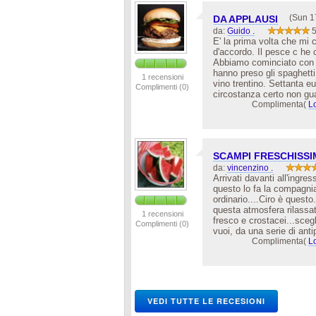
(Sun 1
DA APPLAUSI
da:
Guido .
5
E' la prima volta che mi c
d'accordo. Il pesce c he c
Abbiamo cominciato con p
hanno preso gli spaghetti 
1 recensioni
vino trentino. Settanta eu
Complimenti (0)
circostanza certo non guas
Complimenta(
L
SCAMPI FRESCHISSI
da:
vincenzino .
Arrivati davanti all'ingr
questo lo fa la compagni
ordinario....Ciro è questo
questa atmosfera rilassat
1 recensioni
fresco e crostacei...scegl
Complimenti (0)
vuoi, da una serie di antip
Complimenta(
L
VEDI TUTTE LE RECESIONI