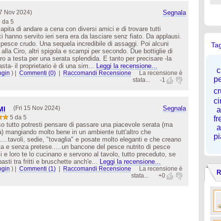
7 Nov 2024)
Segnala
 da 5
apita di andare a cena con diversi amici e di trovare tutti
i hanno servito ieri sera era da lasciare senz fiato. Da applausi.
esce crudo. Una sequela incredibile di assaggi. Poi alcuni
Ta
alla Ciro, altri spigola e scampi per secondo. Due bottiglie di
ro a testa per una serata splendida. E tanto per precisare -la
ta- il proprietario è di una sim...
Leggi la recensione...
c
ogin
)
|
Commenti (0)
|
Raccomandi Recensione
La recensione è
p
stata...
-1
c
ci
(Fri 15 Nov 2024)
Segnala
MI
a
5 da 5
fr
esso tutto potresti pensare di passare una piacevole serata (ma
a
a) mangiando molto bene in un ambiente tutt'altro che
pi
.....tavoli, sedie, "tovaglia" e posate molto eleganti e che creano
a e senza pretese.....un bancone del pesce nutrito di pesce
i e loro te lo cucinano e servono al tavolo, tutto preceduto, se
asti tra fritti e bruschette anch'e...
Leggi la recensione...
ogin
)
|
Commenti (1)
|
Raccomandi Recensione
La recensione è
R
stata...
+0