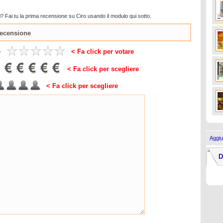
? Fai tu la prima recensione su Ciro usando il modulo qui sotto.
e
< Fa click per votare
< Fa click per scegliere
< Fa click per scegliere
Aggiu
D