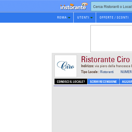
Prenotazione
ROMA
UTENTI
OFFERTE / SCONTI
Ristorante
Ristorante Ciro
Indirizzo:
via piero della francesca
Tipo Locale :
Ristoranti
NUMERI
CONOSCI IL LOCALE?
SCRIVI RECENSIONE
AGGIUN