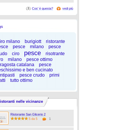
Cos' è questa?
vedi più
gs
iro milano
burigiott
ristorante
esce
pesce
milano
pesce
pesce
rudo
ciro
risotrante
ro
milano
pesce ottimo
ragosta catalana
pesce
eschissimo e ben cucinato
ntipasti
pesce crudo
primi
atti
tutto ottimo
istoranti nelle vicinanze
Ristorante San Glicerio 2
5 da 5
1