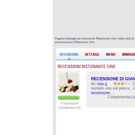
Pagina dettagli per ristorante Ristorante Ciro nella città 
prenotazione Ristorante Ciro
RECENSIONI
DETTAGLI
MENÙ
IMMAGIN
RECENSIONI RISTORANTE CIRO
RECENSIONE DI GIA
da:
max g.
3
numero uno sul pesce , 
recensione...
Complimenta(
L
4 recensioni
Complimenti (0)