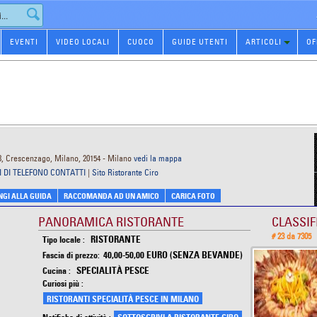
EVENTI
VIDEO LOCALI
CUOCO
GUIDE UTENTI
ARTICOLI
OF
 8, Crescenzago, Milano, 20154 - Milano
vedi la mappa
 DI TELEFONO CONTATTI
|
Sito Ristorante Ciro
GI ALLA GUIDA
RACCOMANDA AD UN AMICO
CARICA FOTO
PANORAMICA RISTORANTE
CLASSIF
# 23 da 7305
RISTORANTE
Tipo locale :
40,00-50,00 EURO (SENZA BEVANDE)
Fascia di prezzo:
SPECIALITÀ PESCE
Cucina :
Curiosi più :
RISTORANTI SPECIALITÀ PESCE IN MILANO