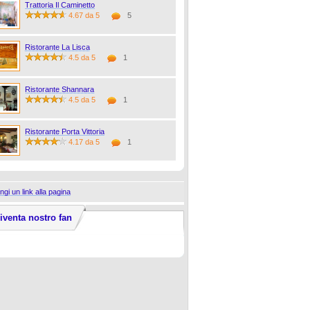
Trattoria Il Caminetto
4.67 da 5
5
Ristorante La Lisca
4.5 da 5
1
Ristorante Shannara
4.5 da 5
1
Ristorante Porta Vittoria
4.17 da 5
1
ngi un link alla pagina
iventa nostro fan