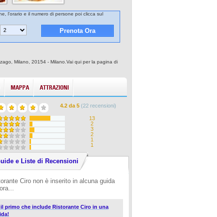
e, l'orario e il numero di persone poi clicca sul
enzago, Milano, 20154 - Milano.Vai qui per la pagina di
MAPPA
ATTRAZIONI
4.2
da
5
(
22
recensioni)
13
2
3
2
1
1
uide e Liste di Recensioni
torante Ciro non è inserito in alcuna guida
ora...
i il primo che include Ristorante Ciro in una
ida!