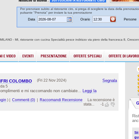
Notifiche di attività :
SOTTOSCRIVI A RISTORANTE CIRO
Per prenotare subito al ristorante ciro, si prega di scegliere la data della prenotazion
pulsante "Prenota" per inviare la tua prenotazione
Data
Orario
Persone
di MILANO - MI, ristorante con cucina Specialità pesce indirizzo via piero della francesca 8, Cresc
I E VIDEO
EVENTI
PRESENTAZIONE
OFFERTE SPECIALI
OFFERTE DI LAVORO
(Fri 22 Nov 2024)
Segnala
NFRI COLOMBO
 da 5
complimenti e mi raccomando non cambiate...
Leggi la
ogin
)
|
Commenti (0)
|
Raccomandi Recensione
La recensione è
G
stata...
-1
Ris
anc
Si
gu