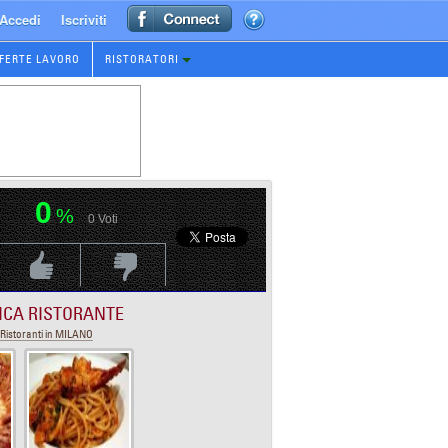
Accedi
Iscriviti
FERTE LAVORO
RISTORATORI
0
%
0
Voti
Voti Positivo
Voti Negativo
ICA RISTORANTE
Ristoranti in MILANO