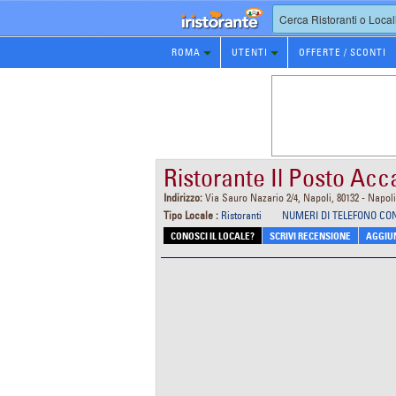
Prenotazione
ROMA
UTENTI
OFFERTE / SCONTI
Ristorante
Ristorante Il Posto Acc
Indirizzo:
Via Sauro Nazario 2/4, Napoli, 80132 - Napoli
Tipo Locale :
Ristoranti
NUMERI DI TELEFONO CO
CONOSCI IL LOCALE?
SCRIVI RECENSIONE
AGGIUN