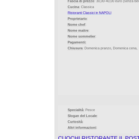
Fascia di prezzo
: 30,00-40,00 euro (senza b
Cucina
: Classica
Ristoranti Classici in NAPOLI
Proprietario
:
Nome chef
:
Nome maitre
:
Nome sommelier
:
Pagamenti:
Chiusura
: Domenica pranzo, Domenica cena,
Specialità
: Pesce
Slogan del Locale
:
Curiosità
:
Altri informazioni
:
CUOCHI RISTORANTE IL PO