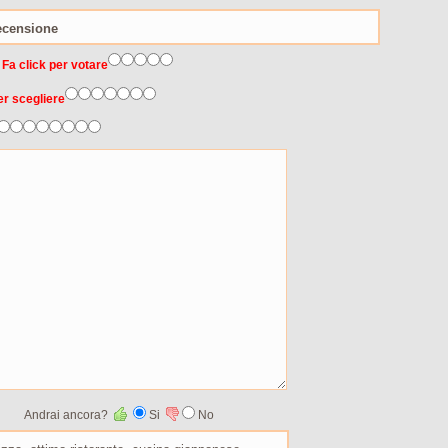
 Fa click per votare
er scegliere
Andrai ancora?
Si
No