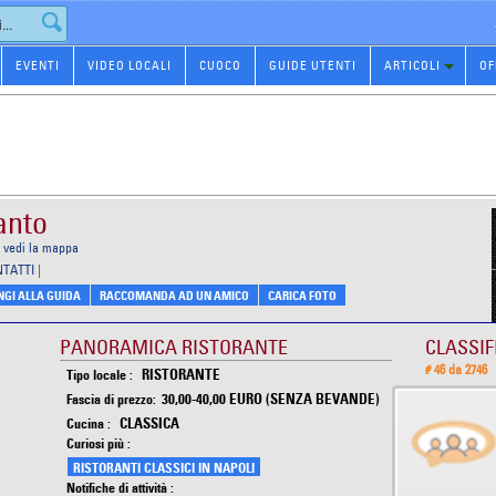
EVENTI
VIDEO LOCALI
CUOCO
GUIDE UTENTI
ARTICOLI
OF
anto
vedi la mappa
NTATTI
|
GI ALLA GUIDA
RACCOMANDA AD UN AMICO
CARICA FOTO
PANORAMICA RISTORANTE
CLASSIF
# 46 da 2746
RISTORANTE
Tipo locale :
30,00-40,00 EURO (SENZA BEVANDE)
Fascia di prezzo:
CLASSICA
Cucina :
Curiosi più :
RISTORANTI CLASSICI IN NAPOLI
Notifiche di attività :