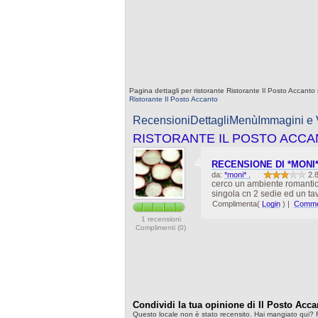
Pagina dettagli per ristorante Ristorante Il Posto Accanto
Ristorante Il Posto Accanto
Recensioni
Dettagli
Menù
Immagini e
RISTORANTE IL POSTO ACC
RECENSIONE DI *MONI
da:
*moni* .
2.
cerco un ambiente romantico
singola cn 2 sedie ed un tavo
Complimenta(
Login
)
|
Commen
1 recensioni
Complimenti (0)
Condividi la tua opinione di Il Posto Acca
Questo locale non è stato recensito. Hai mangiato qui? F