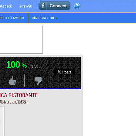
Accedi
Iscriviti
FERTE LAVORO
RISTORATORI
100
%
1
Voti
Voti Positivo
Voti Negativo
ICA RISTORANTE
Ristoranti in NAPOLI