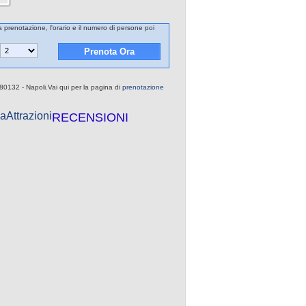
la prenotazione, l'orario e il numero di persone poi
 80132 - Napoli.Vai qui per la pagina di
prenotazione
a
Attrazioni
RECENSIONI