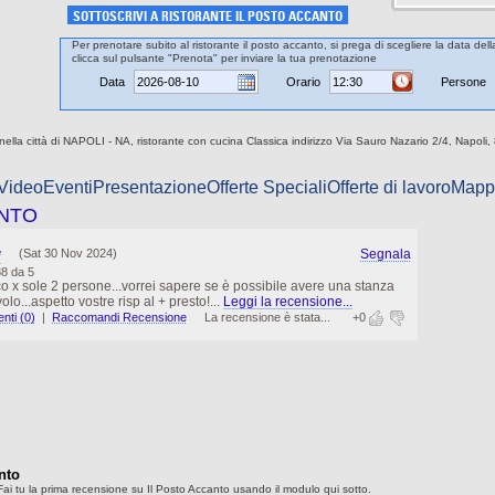
SOTTOSCRIVI A RISTORANTE IL POSTO ACCANTO
Per prenotare subito al ristorante il posto accanto, si prega di scegliere la data del
clicca sul pulsante "Prenota" per inviare la tua prenotazione
Data
Orario
Persone
 nella città di NAPOLI - NA, ristorante con cucina Classica indirizzo Via Sauro Nazario 2/4, Napoli,
 Video
Eventi
Presentazione
Offerte Speciali
Offerte di lavoro
Mapp
ANTO
(Sat 30 Nov 2024)
Segnala
*
88 da 5
 x sole 2 persone...vorrei sapere se è possibile avere una stanza
lo...aspetto vostre risp al + presto!...
Leggi la recensione...
ti (0)
|
Raccomandi Recensione
La recensione è stata...
+0
nto
ai tu la prima recensione su Il Posto Accanto usando il modulo qui sotto.