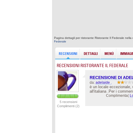
Pagina dettagli per ristorante Ristorante Il Federale nell
Federale
RECENSIONI
DETTAGLI
MENÙ
IMMAGIN
RECENSIONI RISTORANTE IL FEDERALE
RECENSIONE DI ADE
da:
adelaide .
è un locale eccezionale, 
all'italiana .Per i comment
Complimenta(
L
5 recensioni
Complimenti (2)