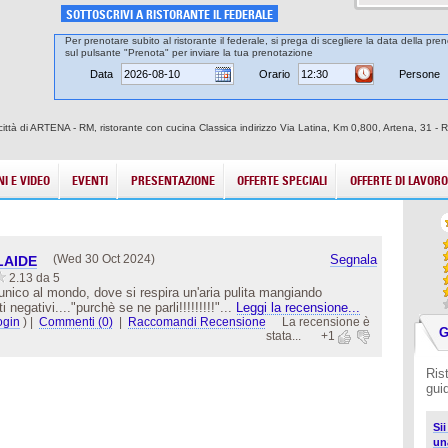
SOTTOSCRIVI A RISTORANTE IL FEDERALE
Per prenotare subito al ristorante il federale, si prega di scegliere la data della pren
sul pulsante "Prenota" per inviare la tua prenotazione
Data
Orario
Persone
a città di ARTENA - RM, ristorante con cucina Classica indirizzo Via Latina, Km 0,800, Artena, 31 -
I E VIDEO
EVENTI
PRESENTAZIONE
OFFERTE SPECIALI
OFFERTE DI LAVORO
(Wed 30 Oct 2024)
Segnala
LAIDE
2.13 da 5
unico al mondo, dove si respira un'aria pulita mangiando
i negativi...."purchè se ne parli!!!!!!!!!"...
Leggi la recensione...
ogin
)
|
Commenti (0)
|
Raccomandi Recensione
La recensione è
G
stata...
+1
Ris
gui
Sii
un