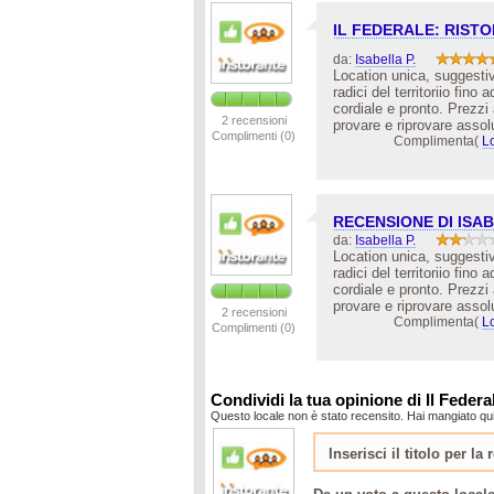
IL FEDERALE: RIST
da:
Isabella P.
Location unica, suggestiv
radici del territoriio fino
cordiale e pronto. Prezzi 
2 recensioni
provare e riprovare assol
Complimenti (0)
Complimenta(
L
RECENSIONE DI ISA
da:
Isabella P.
Location unica, suggestiv
radici del territoriio fino
cordiale e pronto. Prezzi 
provare e riprovare assol
2 recensioni
Complimenta(
L
Complimenti (0)
Condividi la tua opinione di Il Federa
Questo locale non è stato recensito. Hai mangiato qui