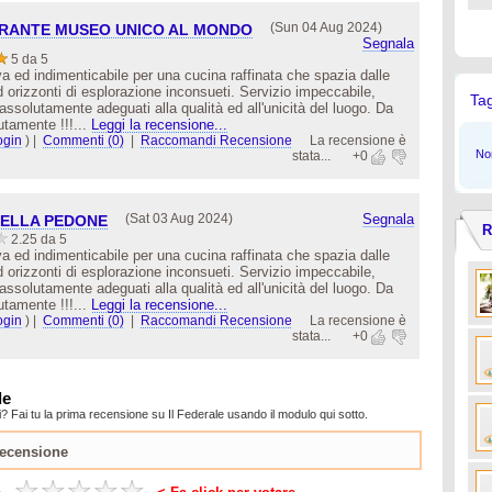
(Sun 04 Aug 2024)
ORANTE MUSEO UNICO AL MONDO
Segnala
5 da 5
a ed indimenticabile per una cucina raffinata che spazia dalle
 ad orizzonti di esplorazione inconsueti. Servizio impeccabile,
Ta
assolutamente adeguati alla qualità ed all'unicità del luogo. Da
utamente !!!...
Leggi la recensione...
ogin
)
|
Commenti (0)
|
Raccomandi Recensione
La recensione è
Non
stata...
+0
(Sat 03 Aug 2024)
Segnala
BELLA PEDONE
R
2.25 da 5
a ed indimenticabile per una cucina raffinata che spazia dalle
 ad orizzonti di esplorazione inconsueti. Servizio impeccabile,
assolutamente adeguati alla qualità ed all'unicità del luogo. Da
utamente !!!...
Leggi la recensione...
ogin
)
|
Commenti (0)
|
Raccomandi Recensione
La recensione è
stata...
+0
le
? Fai tu la prima recensione su Il Federale usando il modulo qui sotto.