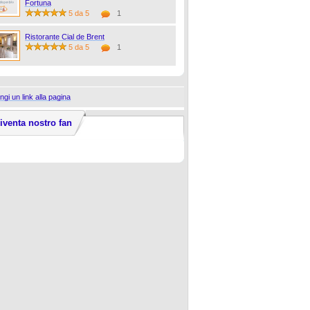
Fortuna
5 da 5
1
Ristorante Cial de Brent
5 da 5
1
ngi un link alla pagina
iventa nostro fan