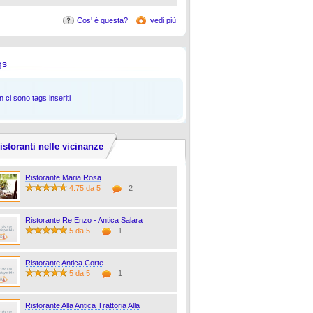
Cos' è questa?
vedi più
gs
 ci sono tags inseriti
istoranti nelle vicinanze
Ristorante Maria Rosa
4.75 da 5
2
Ristorante Re Enzo - Antica Salara
5 da 5
1
Ristorante Antica Corte
5 da 5
1
Ristorante Alla Antica Trattoria Alla