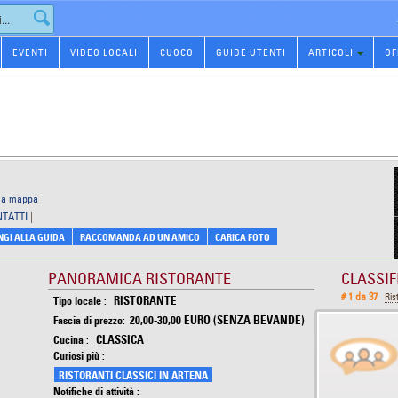
EVENTI
VIDEO LOCALI
CUOCO
GUIDE UTENTI
ARTICOLI
OF
 la mappa
NTATTI
|
GI ALLA GUIDA
RACCOMANDA AD UN AMICO
CARICA FOTO
PANORAMICA RISTORANTE
CLASSIF
# 1 da 37
Ris
RISTORANTE
Tipo locale :
20,00-30,00 EURO (SENZA BEVANDE)
Fascia di prezzo:
CLASSICA
Cucina :
Curiosi più :
RISTORANTI CLASSICI IN ARTENA
Notifiche di attività :