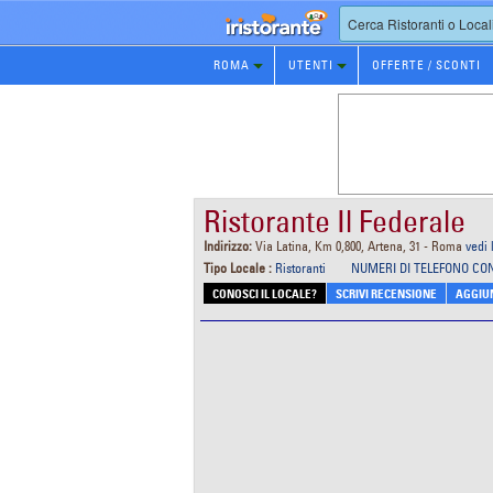
Prenotazione
ROMA
UTENTI
OFFERTE / SCONTI
Ristorante
Ristorante Il Federale
Indirizzo:
Via Latina, Km 0,800, Artena, 31 - Roma
vedi
Tipo Locale :
Ristoranti
NUMERI DI TELEFONO CO
CONOSCI IL LOCALE?
SCRIVI RECENSIONE
AGGIUN