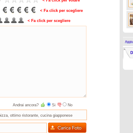
e
< Fa click per votare
< Fa click per scegliere
< Fa click per scegliere
Aggiu
D
Andrai ancora?
Si
No