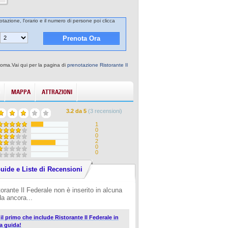
otazione, l'orario e il numero di persone poi clicca
 Roma.Vai qui per la pagina di
prenotazione Ristorante Il
MAPPA
ATTRAZIONI
3.2
da
5
(
3
recensioni)
1
0
0
2
0
0
uide e Liste di Recensioni
torante Il Federale non è inserito in alcuna
da ancora...
 il primo che include Ristorante Il Federale in
a guida!