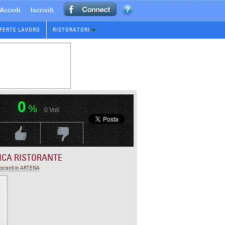
Accedi
Iscriviti
FERTE LAVORO
RISTORATORI
0
%
0
Voti
Voti Positivo
Voti Negativo
ICA RISTORANTE
toranti in ARTENA