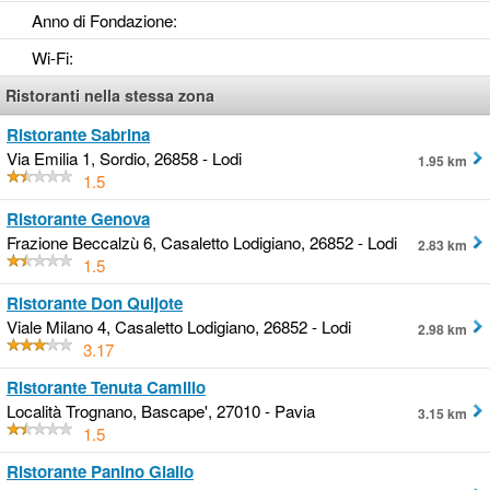
Anno di Fondazione
:
Wi-Fi
:
Ristoranti nella stessa zona
Ristorante Sabrina
Via Emilia 1, Sordio, 26858 - Lodi
1.95 km
1.5
Ristorante Genova
Frazione Beccalzù 6, Casaletto Lodigiano, 26852 - Lodi
2.83 km
1.5
Ristorante Don Quijote
Viale Milano 4, Casaletto Lodigiano, 26852 - Lodi
2.98 km
3.17
Ristorante Tenuta Camillo
Località Trognano, Bascape', 27010 - Pavia
3.15 km
1.5
Ristorante Panino Giallo