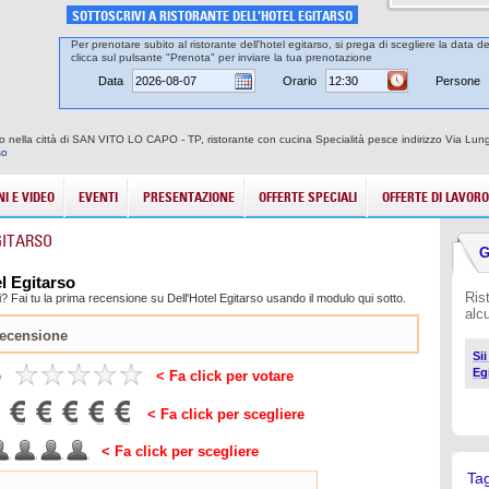
SOTTOSCRIVI A RISTORANTE DELL'HOTEL EGITARSO
Per prenotare subito al ristorante dell'hotel egitarso, si prega di scegliere la data d
clicca sul pulsante "Prenota" per inviare la tua prenotazione
Data
Orario
Persone
arso nella città di SAN VITO LO CAPO - TP, ristorante con cucina Specialità pesce indirizzo Via L
so
I E VIDEO
EVENTI
PRESENTAZIONE
OFFERTE SPECIALI
OFFERTE DI LAVORO
GITARSO
G
el Egitarso
Ris
 Fai tu la prima recensione su Dell'Hotel Egitarso usando il modulo qui sotto.
alc
Si
Eg
e
< Fa click per votare
< Fa click per scegliere
< Fa click per scegliere
Ta