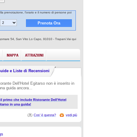
ella prenotazione, l'orario e il numero di persone poi
ungomare 54, San Vito Lo Capo, 91010 - Trapani.Vai qui
MAPPA
ATTRAZIONI
uide e Liste di Recensioni
torante Dell'Hotel Egitarso non è inserito in
una guida ancora...
i il primo che include Ristorante Dell'Hotel
itarso in una guida!
Cos' è questa?
vedi più
gs