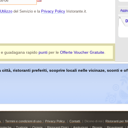
Aggiu
Utilizzo
del Servizio e la
Privacy Policy
Iristorante.it.
D
e guadagana rapido
punti
per le
Offerte Voucher Gratuite
.
 città, ristoranti preferiti, scoprire locali nelle vicinaze, sconti e 
à
|
Termini e condizioni di uso
|
Privacy Policy
|
Contatti
|
Dicono di noi |
Ristoranti per Mo
noteche
|
Trattorie
|
Osterie
|
Ristoranti Etnici
|
Agriturismi
|
Birrerie
|
Ricevimenti
|