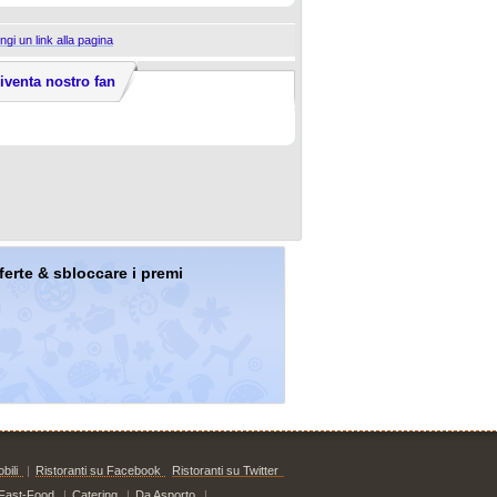
ngi un link alla pagina
iventa nostro fan
offerte & sbloccare i premi
bili
|
Ristoranti su Facebook
Ristoranti su Twitter
Fast-Food
|
Catering
|
Da Asporto
|