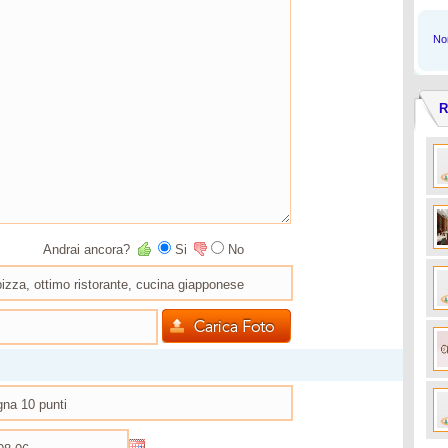
Non
R
Andrai ancora?
Si
No