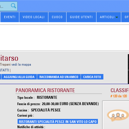
EVENTI
VIDEO LOCALI
CUOCO
GUIDE UTENTI
ARTICOLI
OF
itarso
 Trapani
vedi la mappa
NTATTI
|
AGGIUNGI ALLA GUIDA
RACCOMANDA AD UN AMICO
CARICA FOTO
PANORAMICA RISTORANTE
CLASSIF
# 120 da 120
RISTORANTE
Tipo locale :
20,00-30,00 EURO (SENZA BEVANDE)
Fascia di prezzo:
SPECIALITÀ PESCE
Cucina :
Curiosi più :
RISTORANTI SPECIALITÀ PESCE IN SAN VITO LO CAPO
Notifiche di attività :