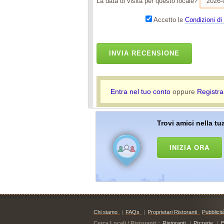
La data di visita per questo locale?
Accetto le
Condizioni di 
INVIA RECENSIONE
Entra nel tuo conto
oppure
Registra
Trovi amici nella tua
INIZIA ORA
Chi siamo
|
FAQs
|
Proprietari Ristoranti
Pubblicit
Cerca Locali / Ristoranti :
Ristoranti
|
Pizzerie
|
E