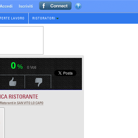
Accedi
Iscriviti
FERTE LAVORO
RISTORATORI
0
%
0
Voti
Voti Positivo
Voti Negativo
ICA RISTORANTE
Ristoranti in SAN VITO LO CAPO