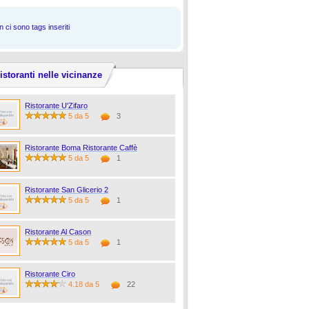
 ci sono tags inseriti
istoranti nelle vicinanze
Ristorante U'Zifaro
5 da 5
3
Ristorante Boma Ristorante Caffè
5 da 5
1
Ristorante San Glicerio 2
5 da 5
1
Ristorante Al Cason
5 da 5
1
Ristorante Ciro
4.18 da 5
22