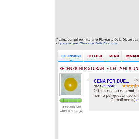
Pagina dettagli per ristorante Ristorante Della Gioconda 
di
prenotazione Ristorante Della Gioconda
RECENSIONI
DETTAGLI
MENÙ
IMMAGIN
RECENSIONI RISTORANTE DELLA GIOCO
(M
CENA PER DUE...
da:
GinTonic .
Ottima cucina con piatti 
norma per questo tipo di l
Complimenta(
L
2 recensioni
Complimenti (0)