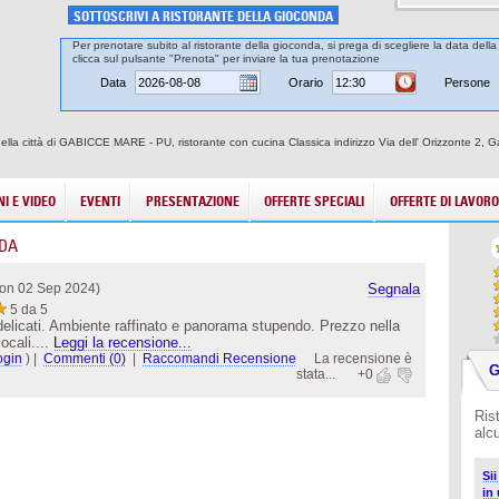
SOTTOSCRIVI A RISTORANTE DELLA GIOCONDA
Per prenotare subito al ristorante della gioconda, si prega di scegliere la data della
clicca sul pulsante "Prenota" per inviare la tua prenotazione
Data
Orario
Persone
nella città di GABICCE MARE - PU, ristorante con cucina Classica indirizzo Via dell' Orizzonte 2, 
I E VIDEO
EVENTI
PRESENTAZIONE
OFFERTE SPECIALI
OFFERTE DI LAVORO
NDA
on 02 Sep 2024)
Segnala
5 da 5
delicati. Ambiente raffinato e panorama stupendo. Prezzo nella
ocali....
Leggi la recensione...
ogin
)
|
Commenti (0)
|
Raccomandi Recensione
La recensione è
G
stata...
+0
Ris
alc
Si
in