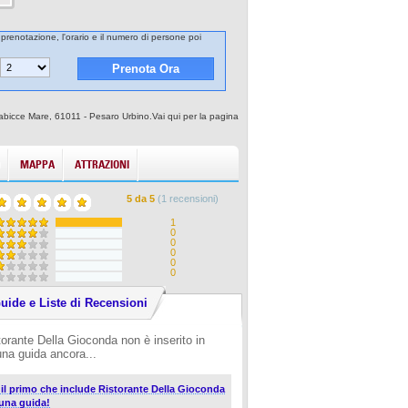
 prenotazione, l'orario e il numero di persone poi
Gabicce Mare, 61011 - Pesaro Urbino.Vai qui per la pagina
MAPPA
ATTRAZIONI
5
da
5
(
1
recensioni)
1
0
0
0
0
0
uide e Liste di Recensioni
torante Della Gioconda non è inserito in
una guida ancora...
i il primo che include Ristorante Della Gioconda
 una guida!