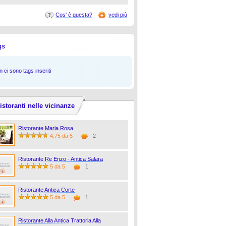
Cos' è questa?
vedi più
gs
 ci sono tags inseriti
istoranti nelle vicinanze
Ristorante Maria Rosa
4.75 da 5
2
Ristorante Re Enzo - Antica Salara
5 da 5
1
Ristorante Antica Corte
5 da 5
1
Ristorante Alla Antica Trattoria Alla