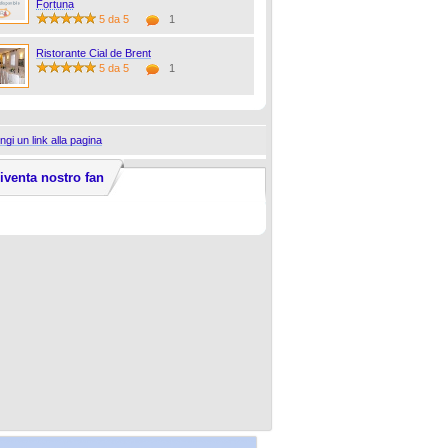
Fortuna
5 da 5
1
Ristorante Cial de Brent
5 da 5
1
ngi un link alla pagina
iventa nostro fan