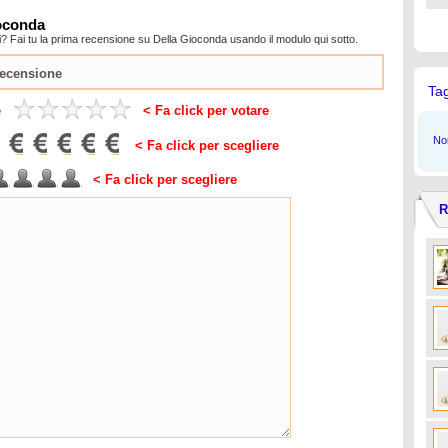
ioconda
? Fai tu la prima recensione su Della Gioconda usando il modulo qui sotto.
Ta
e
< Fa click per votare
Non
< Fa click per scegliere
< Fa click per scegliere
R