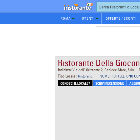
Prenotazione
ROMA
UTENTI
OFFERTE / SCONTI
Ristorante
Ristorante Della Gioco
Indirizzo:
Via dell' Orizzonte 2, Gabicce Mare, 61011 -
Tipo Locale :
Ristoranti
NUMERI DI TELEFONO CO
CONOSCI IL LOCALE?
SCRIVI RECENSIONE
AGGIUN