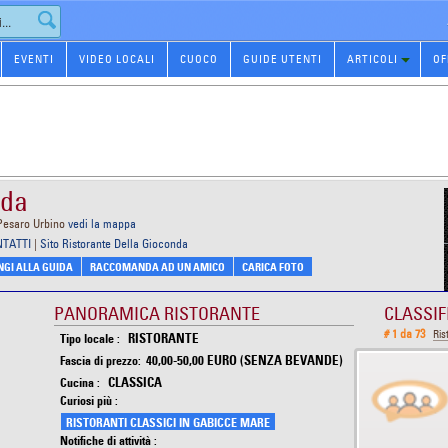
EVENTI
VIDEO LOCALI
CUOCO
GUIDE UTENTI
ARTICOLI
OF
nda
 Pesaro Urbino
vedi la mappa
NTATTI
|
Sito Ristorante Della Gioconda
GI ALLA GUIDA
RACCOMANDA AD UN AMICO
CARICA FOTO
PANORAMICA RISTORANTE
CLASSIF
# 1 da 73
Ris
RISTORANTE
Tipo locale :
40,00-50,00 EURO (SENZA BEVANDE)
Fascia di prezzo:
CLASSICA
Cucina :
Curiosi più :
RISTORANTI CLASSICI IN GABICCE MARE
Notifiche di attività :