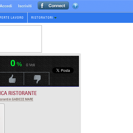
Accedi
Iscriviti
FERTE LAVORO
RISTORATORI
0
%
0
Voti
Voti Positivo
Voti Negativo
ICA RISTORANTE
toranti in GABICCE MARE