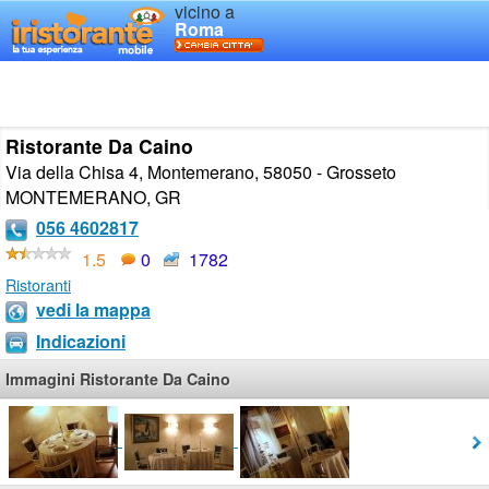
vicino a
Roma
Ristorante Da Caino
Via della Chisa 4, Montemerano, 58050 - Grosseto
MONTEMERANO
,
GR
056 4602817
1.5
0
1782
Ristoranti
vedi la mappa
Indicazioni
Immagini Ristorante Da Caino