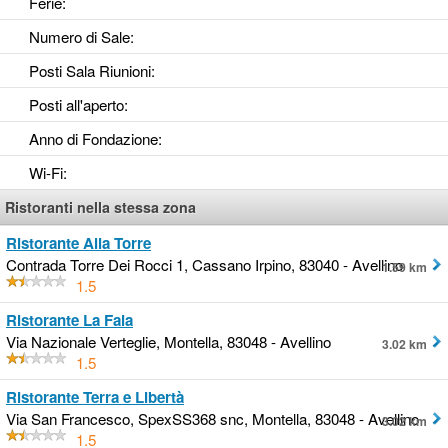
Ferie
:
Numero di Sale
:
Posti Sala Riunioni
:
Posti all'aperto
:
Anno di Fondazione
:
Wi-Fi
:
Ristoranti nella stessa zona
Ristorante Alla Torre
Contrada Torre Dei Rocci 1, Cassano Irpino, 83040 - Avellino
1.59 km
1.5
Ristorante La Faia
Via Nazionale Verteglie, Montella, 83048 - Avellino
3.02 km
1.5
Ristorante Terra e Libertà
Via San Francesco, SpexSS368 snc, Montella, 83048 - Avellino
3.02 km
1.5