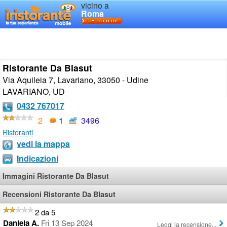
vicino a
Roma
Ristorante Da Blasut
Via Aquileia 7, Lavariano, 33050 - Udine
LAVARIANO
,
UD
0432 767017
2
1
3496
Ristoranti
vedi la mappa
Indicazioni
Immagini Ristorante Da Blasut
Recensioni Ristorante Da Blasut
2 da 5
Daniela A.
Fri 13 Sep 2024
Leggi la recensione...