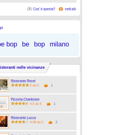
Cos' è questa?
vedi più
gs
be bop
be
bop
milano
istoranti nelle vicinanze
Ristorante Revel
5 da 5
1
Pizzeria Charleston
4.5 da 5
1
Ristorante Lucca
4.08 da 5
2