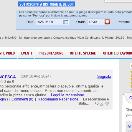
SOTTOSCRIVI A RISTORANTE BE BOP
Per prenotare subito al ristorante be bop, si prega di scegliere la data della prenota
pulsante "Prenota" per inviare la tua prenotazione
Data
Orario
Persone
tà di MILANO - MI, ristorante con cucina Creativa indirizzo Viale Col di Lana 4, Milano, 20136 - Mil
I E VIDEO
EVENTI
PRESENTAZIONE
OFFERTE SPECIALI
OFFERTE DI LAVORO
(Sun 18 Aug 2024)
Segnala
ANCESCA
3 da 5
ito;personale efficiente,atmosfera piacevole. ottima qualità e
nel caso del menu celiaco. Prezzi non eccessivamente alti.
dito la pizza senza glutine...
Leggi la recensione...
G
ogin
)
|
Commenti (0)
|
Raccomandi Recensione
La recensione è
stata...
+0
Ris
gui
Si
gu