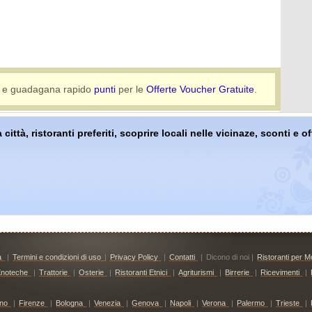
e guadagana rapido
punti
per le
Offerte Voucher Gratuite
.
 città, ristoranti preferiti, scoprire locali nelle vicinaze, sconti e 
à
|
Termini e condizioni di uso
|
Privacy Policy
|
Contatti
|
Dicono di noi |
Ristoranti per Mo
noteche
|
Trattorie
|
Osterie
|
Ristoranti Etnici
|
Agriturismi
|
Birrerie
|
Ricevimenti
|
ino
|
Firenze
|
Bologna
|
Venezia
|
Genova
|
Napoli
|
Verona
|
Palermo
|
Trieste
|