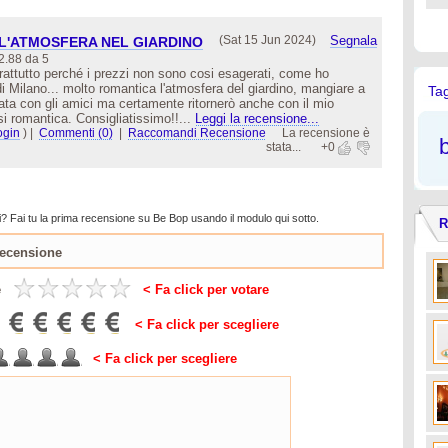
(Sat 15 Jun 2024)
Segnala
L'ATMOSFERA NEL GIARDINO
2.88 da 5
rattutto perché i prezzi non sono cosi esagerati, come ho
i di Milano... molto romantica l'atmosfera del giardino, mangiare a
Ta
ta con gli amici ma certamente ritornerò anche con il mio
i romantica. Consigliatissimo!!...
Leggi la recensione...
ogin
)
|
Commenti (0)
|
Raccomandi Recensione
La recensione è
stata...
+0
? Fai tu la prima recensione su Be Bop usando il modulo qui sotto.
R
e
< Fa click per votare
< Fa click per scegliere
< Fa click per scegliere