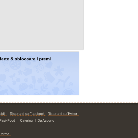
offerte & sbloccare i premi
bili
|
Ristoranti su Facebook
Ristoranti su Twitter
Fast-Food
|
Catering
|
Da Asporto
|
Parma
|