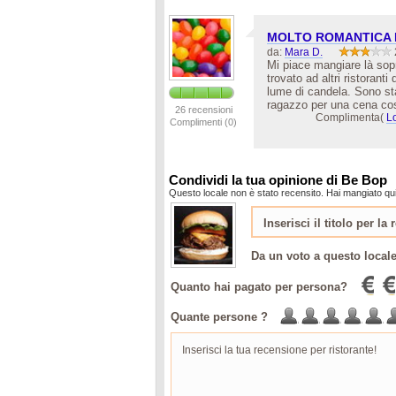
MOLTO ROMANTICA 
da:
Mara D.
Mi piace mangiare là sop
trovato ad altri ristorant
lume di candela. Sono sta
ragazzo per una cena cos
26 recensioni
Complimenta(
L
Complimenti (0)
Condividi la tua opinione di Be Bop
Questo locale non è stato recensito. Hai mangiato qui
Da un voto a questo local
Quanto hai pagato per persona?
Quante persone ?