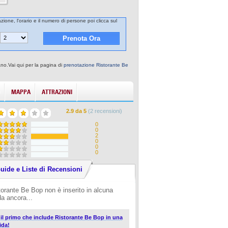
zione, l'orario e il numero di persone poi clicca sul
ano.Vai qui per la pagina di
prenotazione Ristorante Be
MAPPA
ATTRAZIONI
2.9
da
5
(
2
recensioni)
0
0
2
0
0
0
uide e Liste di Recensioni
torante Be Bop non è inserito in alcuna
da ancora...
i il primo che include Ristorante Be Bop in una
ida!