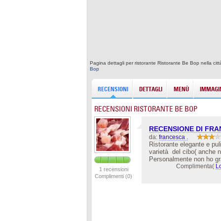
Pagina dettagli per ristorante Ristorante Be Bop nella cit
Bop
RECENSIONI
DETTAGLI
MENÙ
IMMAGIN
RECENSIONI RISTORANTE BE BOP
RECENSIONE DI FR
da:
francesca .
Ristorante elegante e pul
varietà del cibo( anche 
Personalmente non ho gra
Complimenta(
L
1 recensioni
Complimenti (0)