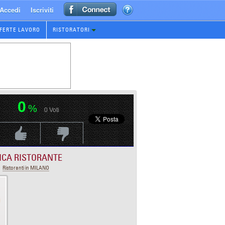
Accedi
Iscriviti
FERTE LAVORO
RISTORATORI
0
%
0
Voti
Voti Positivo
Voti Negativo
ICA RISTORANTE
Ristoranti in MILANO