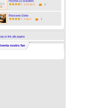
Pizzeria Lo Scarabeo
4.33 da 5
1
Ristorante Globe
4 da 5
1
ngi un link alla pagina
iventa nostro fan