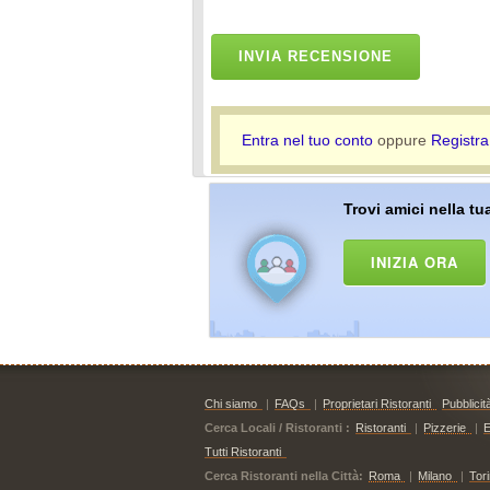
INVIA RECENSIONE
Entra nel tuo conto
oppure
Registra
Trovi amici nella tua
INIZIA ORA
Chi siamo
|
FAQs
|
Proprietari Ristoranti
Pubblicit
Cerca Locali / Ristoranti :
Ristoranti
|
Pizzerie
|
E
Tutti Ristoranti
Cerca Ristoranti nella Città:
Roma
|
Milano
|
Tor