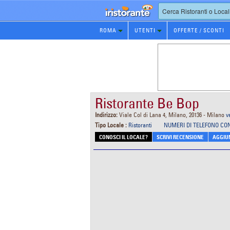
Prenotazione
ROMA
UTENTI
OFFERTE / SCONTI
Ristorante
Ristorante Be Bop
Indirizzo:
Viale Col di Lana 4, Milano, 20136 - Milano
v
Tipo Locale :
Ristoranti
NUMERI DI TELEFONO CO
CONOSCI IL LOCALE?
SCRIVI RECENSIONE
AGGIUN