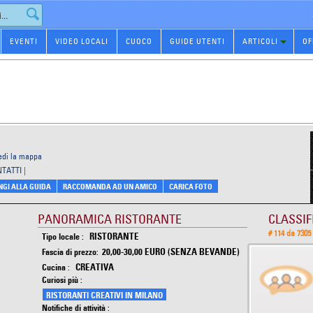
EVENTI
VIDEO LOCALI
CUOCO
GUIDE UTENTI
ARTICOLI
OF
edi la mappa
NTATTI
|
GI ALLA GUIDA
RACCOMANDA AD UN AMICO
CARICA FOTO
PANORAMICA RISTORANTE
CLASSIF
# 114 da 7305
RISTORANTE
Tipo locale :
20,00-30,00 EURO (SENZA BEVANDE)
Fascia di prezzo:
CREATIVA
Cucina :
Curiosi più :
RISTORANTI CREATIVI IN MILANO
Notifiche di attività :