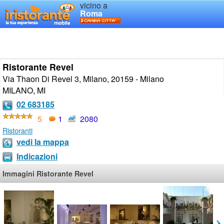
vicino a
Roma
Ristorante Revel
Via Thaon Di Revel 3, Milano, 20159 - Milano
MILANO
,
MI
02 683185
5
1
2080
Ristoranti
vedi la mappa
Indicazioni
Immagini Ristorante Revel