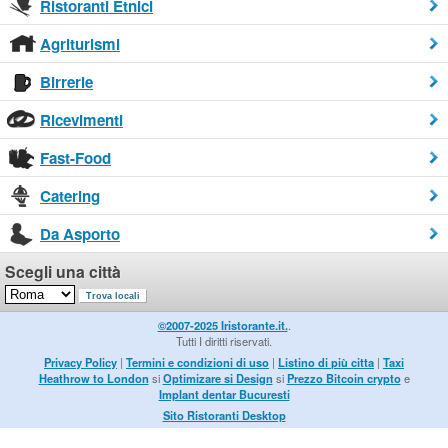
Ristoranti Etnici
Agriturismi
Birrerie
Ricevimenti
Fast-Food
Catering
Da Asporto
Scegli una città
©2007-2025 Iristorante.it.
.
Tutti I diritti riservati.
Privacy Policy
|
Termini e condizioni di uso
|
Listino di più citta
|
Taxi
Heathrow to London
si
Optimizare si Design
si
Prezzo Bitcoin crypto
e
Implant dentar Bucuresti
Sito Ristoranti Desktop