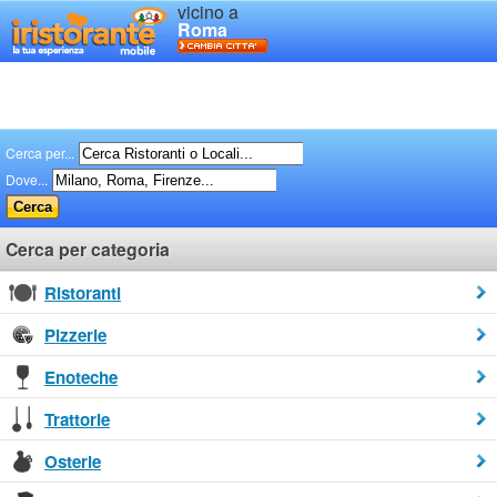
vicino a
Roma
Cerca per...
Dove...
Cerca per categoria
Ristoranti
Pizzerie
Enoteche
Trattorie
Osterie