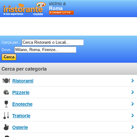
vicino a
Roma
Cerca per...
Dove...
Cerca per categoria
Ristoranti
Pizzerie
Enoteche
Trattorie
Osterie