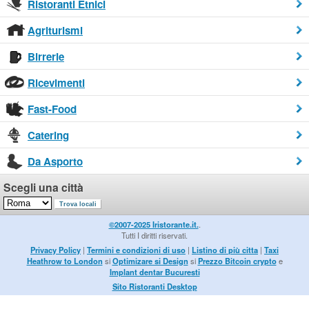
Ristoranti Etnici
Agriturismi
Birrerie
Ricevimenti
Fast-Food
Catering
Da Asporto
Scegli una città
©2007-2025 Iristorante.it.
.
Tutti I diritti riservati.
Privacy Policy
|
Termini e condizioni di uso
|
Listino di più citta
|
Taxi
Heathrow to London
si
Optimizare si Design
si
Prezzo Bitcoin crypto
e
Implant dentar Bucuresti
Sito Ristoranti Desktop