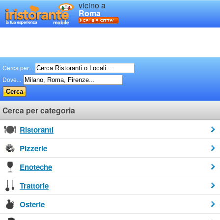
vicino a
Roma
Cerca per...
Dove...
Cerca per categoria
Ristoranti
Pizzerie
Enoteche
Trattorie
Osterie