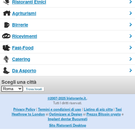
Ristoranti Etnici
Agriturismi
Birrerie
Ricevimenti
Fast-Food
Catering
Da Asporto
Scegli una città
©2007-2025 Iristorante.it.
.
Tutti I diritti riservati.
Privacy Policy
|
Termini e condizioni di uso
|
Listino di più citta
|
Taxi
Heathrow to London
si
Optimizare si Design
si
Prezzo Bitcoin crypto
e
Implant dentar Bucuresti
Sito Ristoranti Desktop