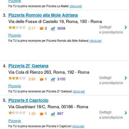
Pizzerie
Fai TU la prima recensione per Pizzeria La Madia!
clicca qui!
3.
Pizzeria Romolo alla Mole Adriana
Via delle Fosse di Castello 19, Roma, 193 - Roma
Dettagli
2.17
2
3608
e prenotazione
Pizzerie
Fai TU la prima recensione per Pizzeria Romolo alla Mole Adriana!
clicca qui!
4.
Pizzeria Zi' Gaetana
Via Cola di Rienzo 263, Roma, 192 - Roma
Dettagli
2.83
1
3105
e prenotazione
Pizzerie
Fai TU la prima recensione per Pizzeria Zi' Gaetana!
clicca qui!
5.
Pizzeria Il Capriccio
Via Giustiniani 18/C, Roma, 00186 - Roma
Dettagli
1.33
1
897
e prenotazione
Pizzerie
Fai TU la prima recensione per Pizzeria Il Capriccio!
clicca qui!