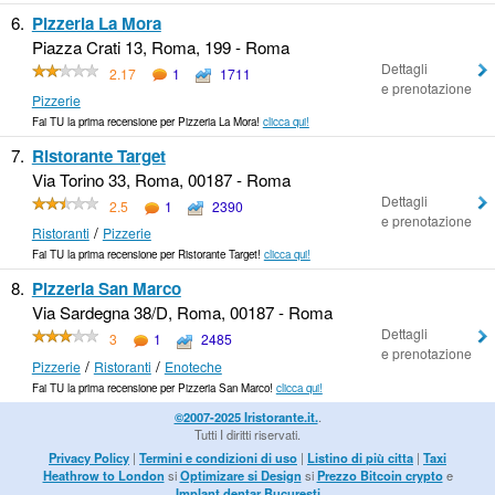
6.
Pizzeria La Mora
Piazza Crati 13, Roma, 199 - Roma
Dettagli
2.17
1
1711
e prenotazione
Pizzerie
Fai TU la prima recensione per Pizzeria La Mora!
clicca qui!
7.
Ristorante Target
Via Torino 33, Roma, 00187 - Roma
Dettagli
2.5
1
2390
e prenotazione
/
Ristoranti
Pizzerie
Fai TU la prima recensione per Ristorante Target!
clicca qui!
8.
Pizzeria San Marco
Via Sardegna 38/D, Roma, 00187 - Roma
Dettagli
3
1
2485
e prenotazione
/
/
Pizzerie
Ristoranti
Enoteche
Fai TU la prima recensione per Pizzeria San Marco!
clicca qui!
©2007-2025 Iristorante.it.
.
Tutti I diritti riservati.
Privacy Policy
|
Termini e condizioni di uso
|
Listino di più citta
|
Taxi
Heathrow to London
si
Optimizare si Design
si
Prezzo Bitcoin crypto
e
Implant dentar Bucuresti