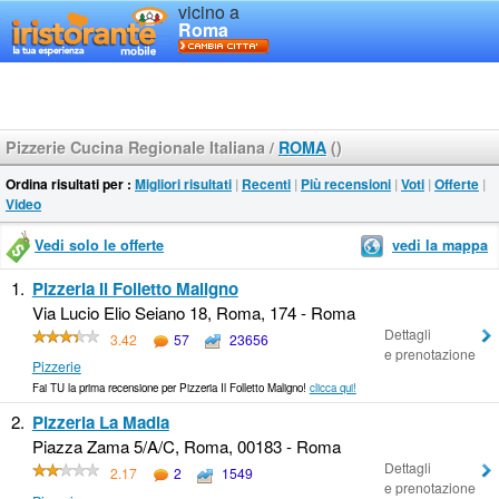
vicino a
Roma
Pizzerie Cucina Regionale Italiana
/
ROMA
()
Ordina risultati per :
Migliori risultati
|
Recenti
|
Più recensioni
|
Voti
|
Offerte
|
Video
Vedi solo le offerte
vedi la mappa
1.
Pizzeria Il Folletto Maligno
Via Lucio Elio Seiano 18, Roma, 174 - Roma
Dettagli
3.42
57
23656
e prenotazione
Pizzerie
Fai TU la prima recensione per Pizzeria Il Folletto Maligno!
clicca qui!
2.
Pizzeria La Madia
Piazza Zama 5/A/C, Roma, 00183 - Roma
Dettagli
2.17
2
1549
e prenotazione