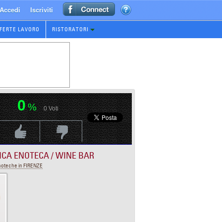
Accedi
Iscriviti
FERTE LAVORO
RISTORATORI
0
%
0
Voti
Voti Positivo
Voti Negativo
ICA ENOTECA / WINE BAR
noteche in FIRENZE