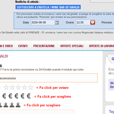
Notifiche di attività :
SOTTOSCRIVI A ENOTECA / WINE BAR DE'GIRALDI
Per prenotare subito al enoteca / wine bar de'giraldi, si prega di scegliere la data d
clicca sul pulsante "Prenota" per inviare la tua prenotazione
Data
Orario
Persone
e'Giraldi nella città di FIRENZE - FI, enoteca / wine bar con cucina Regionale Italiana indirizzo V
I E VIDEO
EVENTI
PRESENTAZIONE
OFFERTE SPECIALI
OFFERTE DI LAVORO
RALDI
G
di
Eno
? Fai tu la prima recensione su De'Giraldi usando il modulo qui sotto.
alc
Si
De
e
< Fa click per votare
< Fa click per scegliere
< Fa click per scegliere
Ta