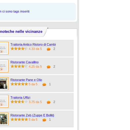
 ci sono tags inseriti
noteche nelle vicinanze
Trattoria Antico Ristoro di Cambi
4.33 da 5
2
Ristorante Cavallino
4.25 da 5
2
Ristorante Pane e Olio
5 da 5
1
Trattoria Uffizi
3.75 da 5
2
Ristorante Zeb (Zuppe E Bolliti)
5 da 5
1