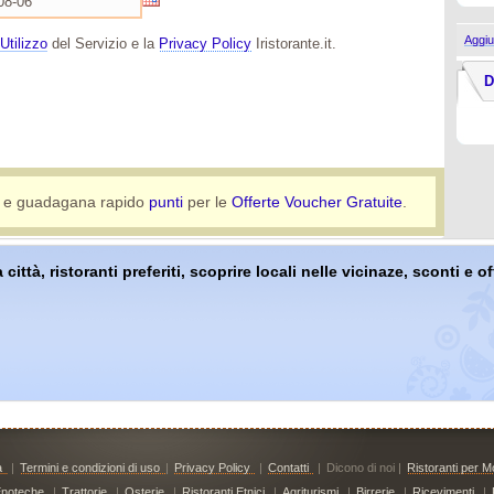
Aggiu
Utilizzo
del Servizio e la
Privacy Policy
Iristorante.it.
D
e guadagana rapido
punti
per le
Offerte Voucher Gratuite
.
 città, ristoranti preferiti, scoprire locali nelle vicinaze, sconti e 
à
|
Termini e condizioni di uso
|
Privacy Policy
|
Contatti
|
Dicono di noi |
Ristoranti per Mo
noteche
|
Trattorie
|
Osterie
|
Ristoranti Etnici
|
Agriturismi
|
Birrerie
|
Ricevimenti
|