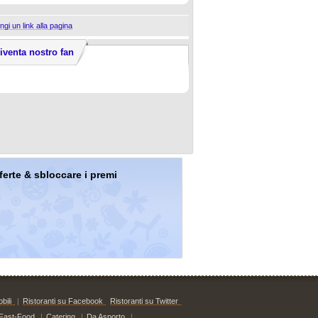
ngi un link alla pagina
iventa nostro fan
offerte & sbloccare i premi
bili
|
Ristoranti su Facebook
Ristoranti su Twitter
Fast-Food
|
Catering
|
Da Asporto
|