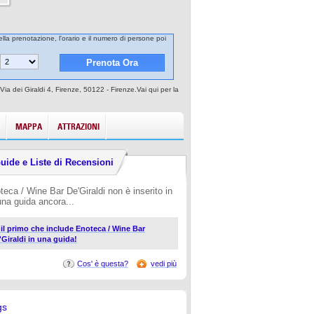
ella prenotazione, l'orario e il numero di persone poi
ia dei Giraldi 4, Firenze, 50122 - Firenze.Vai qui per la
MAPPA
ATTRAZIONI
uide e Liste di Recensioni
teca / Wine Bar De'Giraldi non è inserito in
una guida ancora...
i il primo che include Enoteca / Wine Bar
'Giraldi in una guida!
Cos' è questa?
vedi più
gs