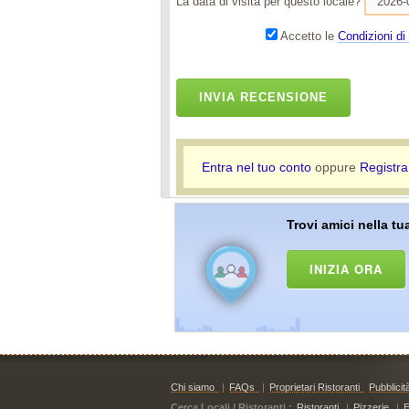
La data di visita per questo locale?
Accetto le
Condizioni di 
INVIA RECENSIONE
Entra nel tuo conto
oppure
Registra
Trovi amici nella tua
INIZIA ORA
Chi siamo
|
FAQs
|
Proprietari Ristoranti
Pubblicit
Cerca Locali / Ristoranti :
Ristoranti
|
Pizzerie
|
E