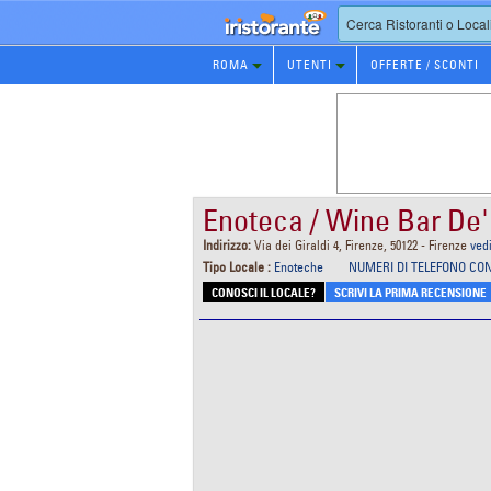
Prenotazione
ROMA
UTENTI
OFFERTE / SCONTI
Ristorante
Enoteca / Wine Bar De'
Indirizzo:
Via dei Giraldi 4, Firenze, 50122 - Firenze
ved
Tipo Locale :
Enoteche
NUMERI DI TELEFONO CO
CONOSCI IL LOCALE?
SCRIVI LA PRIMA RECENSIONE