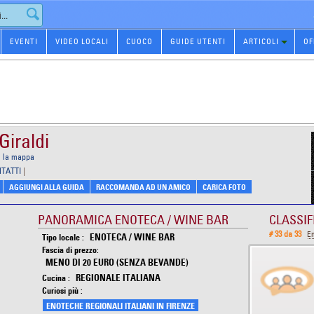
EVENTI
VIDEO LOCALI
CUOCO
GUIDE UTENTI
ARTICOLI
OF
Giraldi
i la mappa
NTATTI
|
AGGIUNGI ALLA GUIDA
RACCOMANDA AD UN AMICO
CARICA FOTO
PANORAMICA ENOTECA / WINE BAR
CLASSIF
# 33 da 33
E
ENOTECA / WINE BAR
Tipo locale :
Fascia di prezzo:
MENO DI 20 EURO (SENZA BEVANDE)
REGIONALE ITALIANA
Cucina :
Curiosi più :
ENOTECHE REGIONALI ITALIANI IN FIRENZE