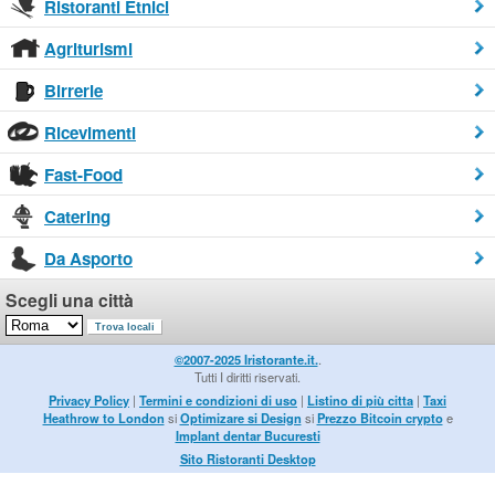
Ristoranti Etnici
Agriturismi
Birrerie
Ricevimenti
Fast-Food
Catering
Da Asporto
Scegli una città
©2007-2025 Iristorante.it.
.
Tutti I diritti riservati.
Privacy Policy
|
Termini e condizioni di uso
|
Listino di più citta
|
Taxi
Heathrow to London
si
Optimizare si Design
si
Prezzo Bitcoin crypto
e
Implant dentar Bucuresti
Sito Ristoranti Desktop