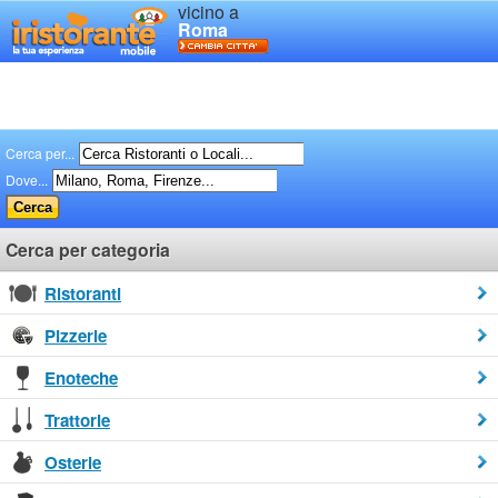
vicino a
Roma
Cerca per...
Dove...
Cerca per categoria
Ristoranti
Pizzerie
Enoteche
Trattorie
Osterie