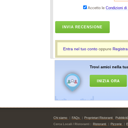
Accetto le
Condizioni di 
INVIA RECENSIONE
Entra nel tuo conto
oppure
Registra
Trovi amici nella tua
INIZIA ORA
Chi siamo
|
FAQs
|
Proprietari Ristoranti
Pubblicit
Cerca Locali / Ristoranti :
Ristoranti
|
Pizzerie
|
E