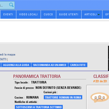
EVENTI
VIDEO LOCALI
CUOCO
GUIDE UTENTI
ARTICOLI
OF
vedi la mappa
TATTI
|
AGGIUNGI ALLA GUIDA
RACCOMANDA AD UN AMICO
CARICA FOTO
PANORAMICA TRATTORIA
CLASSIF
# 221 da 221
TRATTORIA
Tipo locale :
NON DEFINITO (SENZA BEVANDE)
Fascia di prezzo:
Curiosi più :
ROMANA
Cucina :
TRATTORIE ROMANI IN ROMA
Notifiche di attività :
SOTTOSCRIVI A TRATTORIA SETTIMIO