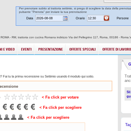
Per prenotare subito al trattoria settimio, si prega di scegliere la data della prenotaz
pulsante "Prenota" per inviare la tua prenotazione
Data
Orario
Persone
tà di ROMA - RM, trattoria con cucina Romana indirizzo Via del Pellegrino 117, Roma, 00186 - Roma.V
I E VIDEO
EVENTI
PRESENTAZIONE
OFFERTE SPECIALI
OFFERTE DI LAVORO
G
Tra
? Fai tu la prima recensione su Settimio usando il modulo qui sotto.
anc
Sii
gu
e
< Fa click per votare
< Fa click per scegliere
< Fa click per scegliere
Ta