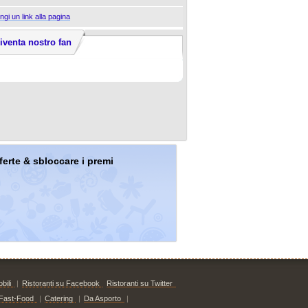
ngi un link alla pagina
iventa nostro fan
offerte & sbloccare i premi
bili
|
Ristoranti su Facebook
Ristoranti su Twitter
Fast-Food
|
Catering
|
Da Asporto
|