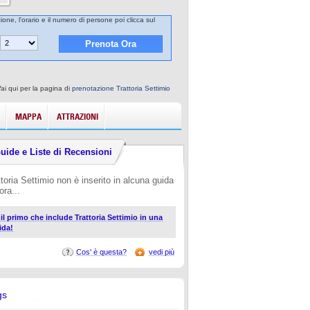
ione, l'orario e il numero di persone poi clicca sul
ai qui per la pagina di
prenotazione Trattoria Settimio
MAPPA
ATTRAZIONI
uide e Liste di Recensioni
ttoria Settimio non è inserito in alcuna guida
ora...
 il primo che include Trattoria Settimio in una
ida!
Cos' è questa?
vedi più
gs