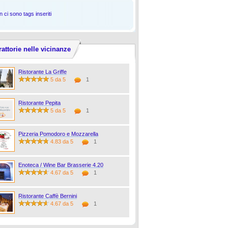
 ci sono tags inseriti
rattorie nelle vicinanze
Ristorante La Griffe
5 da 5
1
Ristorante Pepita
5 da 5
1
Pizzeria Pomodoro e Mozzarella
4.83 da 5
1
Enoteca / Wine Bar Brasserie 4.20
4.67 da 5
1
Ristorante Caffè Bernini
4.67 da 5
1