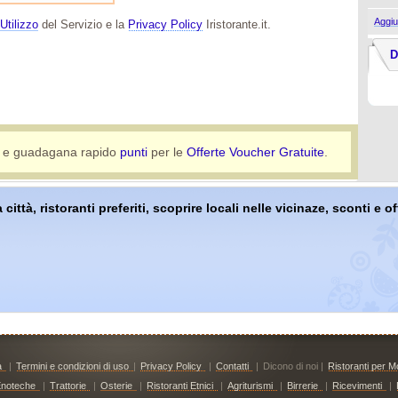
Aggiu
Utilizzo
del Servizio e la
Privacy Policy
Iristorante.it.
D
e guadagana rapido
punti
per le
Offerte Voucher Gratuite
.
 città, ristoranti preferiti, scoprire locali nelle vicinaze, sconti e 
à
|
Termini e condizioni di uso
|
Privacy Policy
|
Contatti
|
Dicono di noi |
Ristoranti per Mo
noteche
|
Trattorie
|
Osterie
|
Ristoranti Etnici
|
Agriturismi
|
Birrerie
|
Ricevimenti
|