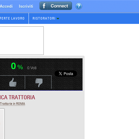
Accedi
Iscriviti
FERTE LAVORO
RISTORATORI
0
%
0
Voti
Voti Positivo
Voti Negativo
ICA TRATTORIA
Trattorie in ROMA