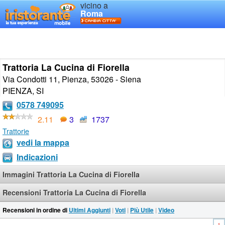
vicino a
Roma
Trattoria La Cucina di Fiorella
Via Condotti 11, Pienza, 53026 - Siena
PIENZA
,
SI
0578 749095
2.11
3
1737
Trattorie
vedi la mappa
Indicazioni
Immagini Trattoria La Cucina di Fiorella
Recensioni Trattoria La Cucina di Fiorella
Recensioni in ordine di
Ultimi Aggiunti
|
Voti
|
Più Utile
|
Video
1