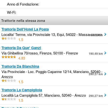
Anno di Fondazione
:
Wi-Fi
:
Trattorie nella stessa zona
Trattoria Dell'Hotel La Posta
Localita' Terme, via Provinciale 13, Equi, 54022 - Massa-carrara
169.02 km
1.5
Trattoria Da Que' Ganzi
Via Ghibellina 70/rosso, Firenze, 50100 - Firenze
190.49 km
4.83
Trattoria Da Bianchina
Via Provinciale - Loc. Poggio Capanne 12/14, Manciano, 52040 -
290.27 km
Arezzo
1.5
Trattoria La Campigliola
Località La Campigliola 57, Manciano, 52040 - Arezzo
290.27 km
1.5