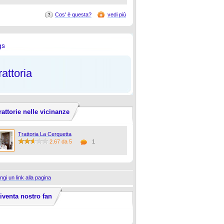
Cos' è questa?
vedi più
gs
rattoria
rattorie nelle vicinanze
Trattoria La Cerquetta
2.67 da 5
1
ngi un link alla pagina
iventa nostro fan