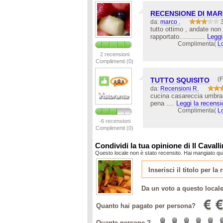
RECENSIONE DI MA
da:
marco .
tutto ottimo , andate non v
rapportato.............
Leggi
Complimenta(
L
2 recensioni
Complimenti (0)
(F
TUTTO SQUISITO
da:
Recensioni R.
cucina casareccia umbra ot
pena ....
Leggi la recensi
Complimenta(
L
-6 recensioni
Complimenti (0)
Condividi la tua opinione di Il Cavall
Questo locale non è stato recensito. Hai mangiato qui?
Da un voto a questo local
Quanto hai pagato per persona?
Quante persone ?