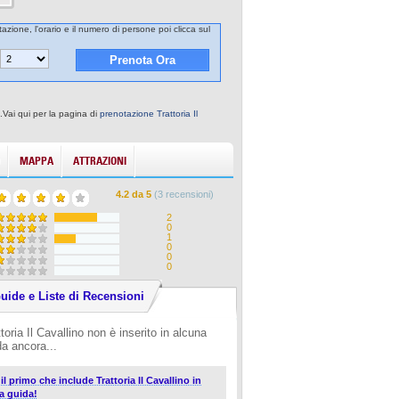
tazione, l'orario e il numero di persone poi clicca sul
i.Vai qui per la pagina di
prenotazione Trattoria Il
MAPPA
ATTRAZIONI
4.2
da
5
(
3
recensioni)
2
0
1
0
0
0
uide e Liste di Recensioni
toria Il Cavallino non è inserito in alcuna
da ancora...
 il primo che include Trattoria Il Cavallino in
a guida!