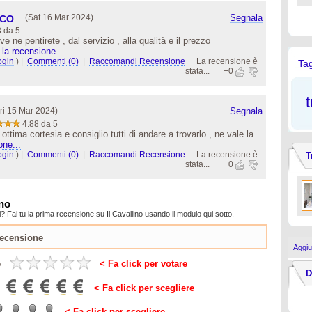
(Sat 16 Mar 2024)
Segnala
RCO
3 da 5
e ne pentirete , dal servizio , alla qualità e il prezzo
 la recensione...
ogin
)
|
Commenti (0)
|
Raccomandi Recensione
La recensione è
Ta
stata...
+0
t
ri 15 Mar 2024)
Segnala
4.88 da 5
tima cortesia e consiglio tutti di andare a trovarlo , ne vale la
one...
ogin
)
|
Commenti (0)
|
Raccomandi Recensione
La recensione è
T
stata...
+0
ino
 Fai tu la prima recensione su Il Cavallino usando il modulo qui sotto.
Aggiu
e
< Fa click per votare
D
< Fa click per scegliere
< Fa click per scegliere