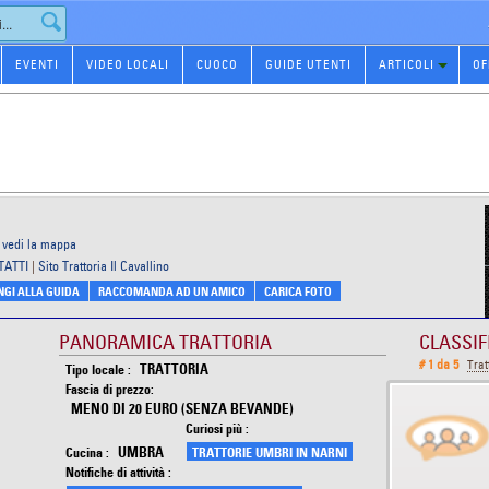
EVENTI
VIDEO LOCALI
CUOCO
GUIDE UTENTI
ARTICOLI
OF
vedi la mappa
TATTI
|
Sito Trattoria Il Cavallino
GI ALLA GUIDA
RACCOMANDA AD UN AMICO
CARICA FOTO
PANORAMICA TRATTORIA
CLASSIF
# 1 da 5
Trat
TRATTORIA
Tipo locale :
Fascia di prezzo:
MENO DI 20 EURO (SENZA BEVANDE)
Curiosi più :
UMBRA
Cucina :
TRATTORIE UMBRI IN NARNI
Notifiche di attività :