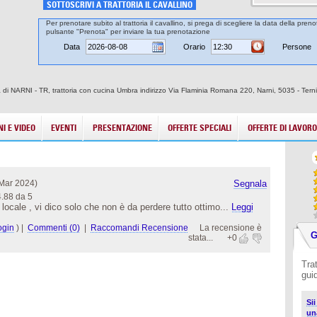
SOTTOSCRIVI A TRATTORIA IL CAVALLINO
Per prenotare subito al trattoria il cavallino, si prega di scegliere la data della preno
pulsante "Prenota" per inviare la tua prenotazione
Data
Orario
Persone
città di NARNI - TR, trattoria con cucina Umbra indirizzo Via Flaminia Romana 220, Narni, 5035 - Tern
I E VIDEO
EVENTI
PRESENTAZIONE
OFFERTE SPECIALI
OFFERTE DI LAVORO
Mar 2024)
Segnala
4.88 da 5
o locale , vi dico solo che non è da perdere tutto ottimo...
Leggi
ogin
)
|
Commenti (0)
|
Raccomandi Recensione
La recensione è
G
stata...
+0
Trat
gui
Sii
un