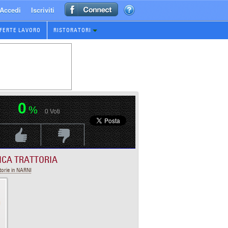
Accedi
Iscriviti
FERTE LAVORO
RISTORATORI
0
%
0
Voti
Voti Positivo
Voti Negativo
ICA TRATTORIA
torie in NARNI