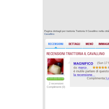
Pagina dettagli per trattoria Trattoria Il Cavallino nella 
Cavallino
RECENSIONI
DETTAGLI
MENÙ
IMMAGIN
RECENSIONI TRATTORIA IL CAVALLINO
(Sun 17 
MAGNIFICO
da:
marco .
è inutile parlare di quest
la recensione...
Complimenta(
L
2 recensioni
Complimenti (0)