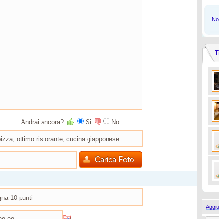
Non
T
Andrai ancora?
Si
No
Aggiu