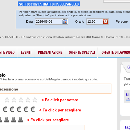
SOTTOSCRIVI A TRATTORIA DELL'ANGELO
Per prenotare subito al trattoria dell'angelo, si prega di scegliere la data della pren
sul pulsante "Prenota" per inviare la tua prenotazione
Data
Orario
Persone
ittà di ORVIETO - TR, trattoria con cucina Creativa indirizzo Piazza XIX Marzo 8, Orvieto, 5018 - Ter
I E VIDEO
EVENTI
PRESENTAZIONE
OFFERTE SPECIALI
OFFERTE DI LAVORO
G
elo
Tra
? Fai tu la prima recensione su Dell'Angelo usando il modulo qui sotto.
gui
Sii
un
e
< Fa click per votare
< Fa click per scegliere
< Fa click per scegliere
Ta