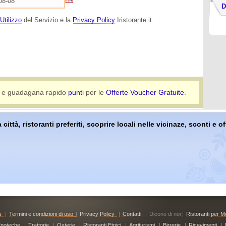
D
Utilizzo
del Servizio e la
Privacy Policy
Iristorante.it.
e guadagana rapido
punti
per le
Offerte Voucher Gratuite
.
 città, ristoranti preferiti, scoprire locali nelle vicinaze, sconti e 
à
|
Termini e condizioni di uso
|
Privacy Policy
|
Contatti
|
Dicono di noi |
Ristoranti per Mo
noteche
|
Trattorie
|
Osterie
|
Ristoranti Etnici
|
Agriturismi
|
Birrerie
|
Ricevimenti
|