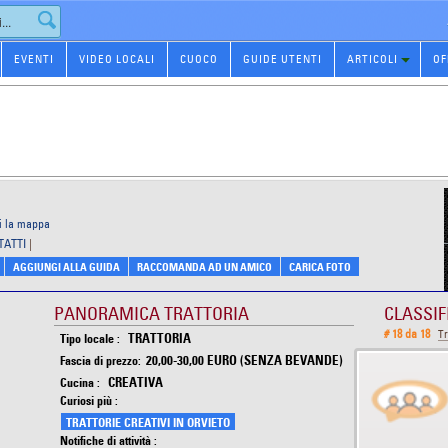
EVENTI
VIDEO LOCALI
CUOCO
GUIDE UTENTI
ARTICOLI
OF
i la mappa
TATTI
|
AGGIUNGI ALLA GUIDA
RACCOMANDA AD UN AMICO
CARICA FOTO
PANORAMICA TRATTORIA
CLASSIF
# 18 da 18
Tr
TRATTORIA
Tipo locale :
20,00-30,00 EURO (SENZA BEVANDE)
Fascia di prezzo:
CREATIVA
Cucina :
Curiosi più :
TRATTORIE CREATIVI IN ORVIETO
Notifiche di attività :