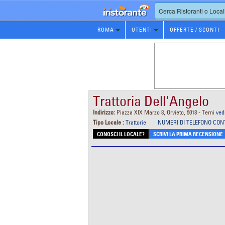
Prenotazione
ROMA
UTENTI
OFFERTE / SCONTI
Ristorante
Trattoria Dell'Angelo
Indirizzo:
Piazza XIX Marzo 8, Orvieto, 5018 - Terni
ved
Tipo Locale :
Trattorie
NUMERI DI TELEFONO CON
CONOSCI IL LOCALE?
SCRIVI LA PRIMA RECENSIONE