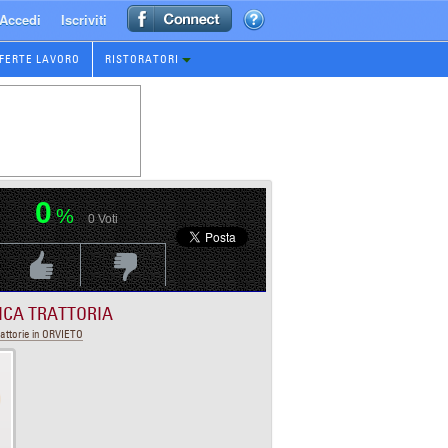
Accedi
Iscriviti
FERTE LAVORO
RISTORATORI
0
%
0
Voti
Voti Positivo
Voti Negativo
ICA TRATTORIA
attorie in ORVIETO