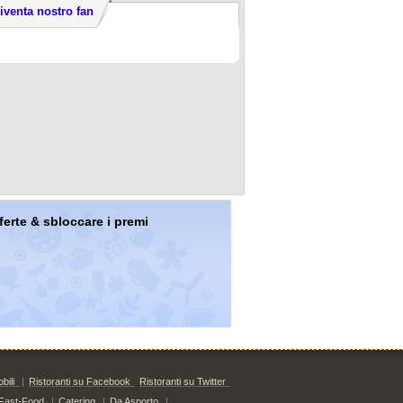
iventa nostro fan
offerte & sbloccare i premi
bili
|
Ristoranti su Facebook
Ristoranti su Twitter
Fast-Food
|
Catering
|
Da Asporto
|