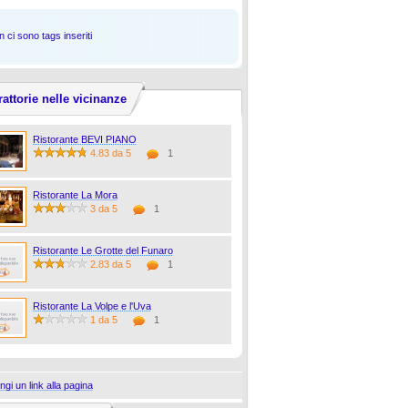
 ci sono tags inseriti
rattorie nelle vicinanze
Ristorante BEVI PIANO
4.83 da 5
1
Ristorante La Mora
3 da 5
1
Ristorante Le Grotte del Funaro
2.83 da 5
1
Ristorante La Volpe e l'Uva
1 da 5
1
ngi un link alla pagina