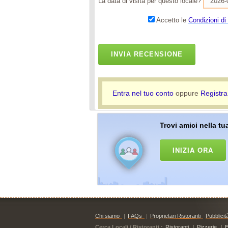
La data di visita per questo locale?
Accetto le
Condizioni di 
INVIA RECENSIONE
Entra nel tuo conto
oppure
Registra
Trovi amici nella tua
INIZIA ORA
Chi siamo
|
FAQs
|
Proprietari Ristoranti
Pubblicit
Cerca Locali / Ristoranti :
Ristoranti
|
Pizzerie
|
E