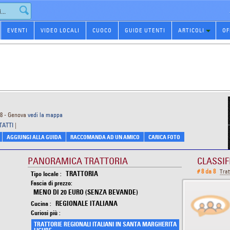
EVENTI
VIDEO LOCALI
CUOCO
GUIDE UTENTI
ARTICOLI
OF
38 - Genova
vedi la mappa
TATTI
|
AGGIUNGI ALLA GUIDA
RACCOMANDA AD UN AMICO
CARICA FOTO
PANORAMICA TRATTORIA
CLASSIF
# 8 da 8
Tra
TRATTORIA
Tipo locale :
Fascia di prezzo:
MENO DI 20 EURO (SENZA BEVANDE)
REGIONALE ITALIANA
Cucina :
Curiosi più :
TRATTORIE REGIONALI ITALIANI IN SANTA MARGHERITA