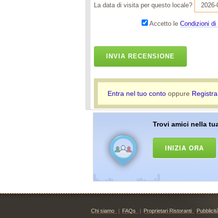
La data di visita per questo locale?
Accetto le
Condizioni di 
INVIA RECENSIONE
Entra nel tuo conto
oppure
Registra
Trovi amici nella tua
INIZIA ORA
Chi siamo
|
FAQs
|
Proprietari Ristoranti
Pubblicit