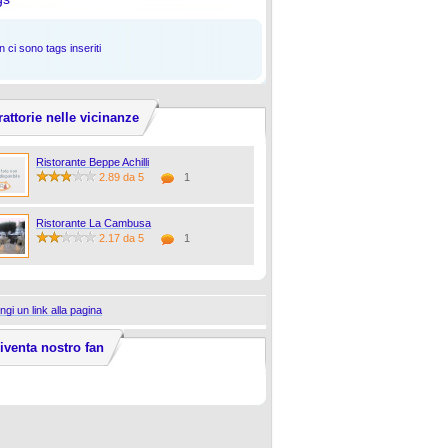
 ci sono tags inseriti
rattorie nelle vicinanze
Ristorante Beppe Achilli
2.89 da 5
1
Ristorante La Cambusa
2.17 da 5
1
ngi un link alla pagina
iventa nostro fan