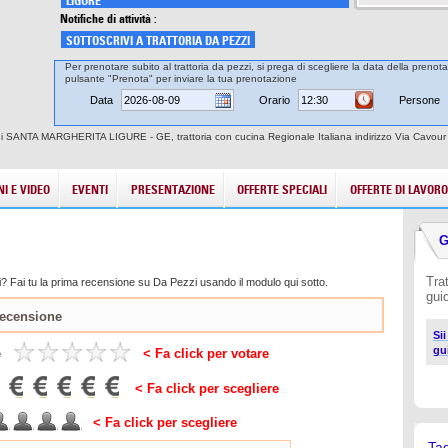
LIGURE
Notifiche di attività :
SOTTOSCRIVI A TRATTORIA DA PEZZI
Per prenotare subito al trattoria da pezzi, si prega di scegliere la data della prenota
pulsante "Prenota" per inviare la tua prenotazione
Data
Orario
Persone
ttà di SANTA MARGHERITA LIGURE - GE, trattoria con cucina Regionale Italiana indirizzo Via Cavou
I E VIDEO
EVENTI
PRESENTAZIONE
OFFERTE SPECIALI
OFFERTE DI LAVORO
G
Tra
? Fai tu la prima recensione su Da Pezzi usando il modulo qui sotto.
gui
Si
gu
e
< Fa click per votare
< Fa click per scegliere
< Fa click per scegliere
Ta