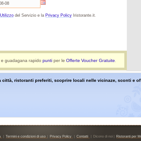
Utilizzo
del Servizio e la
Privacy Policy
Iristorante.it.
e guadagana rapido
punti
per le
Offerte Voucher Gratuite
.
 città, ristoranti preferiti, scoprire locali nelle vicinaze, sconti e 
à
|
Termini e condizioni di uso
|
Privacy Policy
|
Contatti
|
Dicono di noi |
Ristoranti per Mo