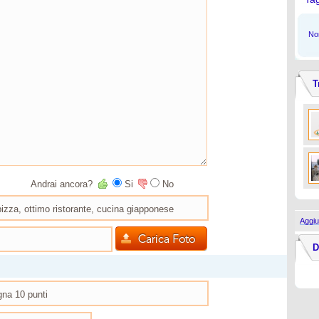
Non
T
Andrai ancora?
Si
No
Aggiu
D