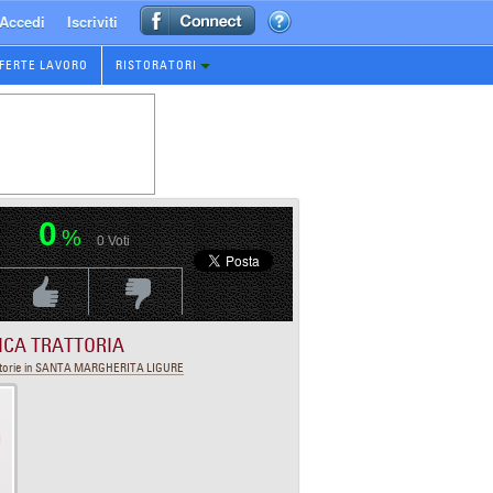
Accedi
Iscriviti
FERTE LAVORO
RISTORATORI
0
%
0
Voti
Voti Positivo
Voti Negativo
ICA TRATTORIA
ttorie in SANTA MARGHERITA LIGURE