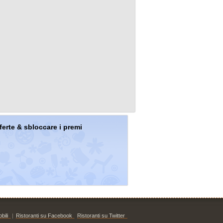
offerte & sbloccare i premi
bili
|
Ristoranti su Facebook
Ristoranti su Twitter