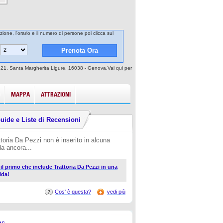
zione, l'orario e il numero di persone poi clicca sul
r 21, Santa Margherita Ligure, 16038 - Genova.Vai qui per
MAPPA
ATTRAZIONI
uide e Liste di Recensioni
ttoria Da Pezzi non è inserito in alcuna
da ancora...
i il primo che include Trattoria Da Pezzi in una
ida!
Cos' è questa?
vedi più
gs