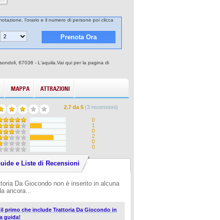
notazione, l'orario e il numero di persone poi clicca
sondoli, 67036 - L'aquila.Vai qui per la pagina di
MAPPA
ATTRAZIONI
2.7
da
5
(
3
recensioni)
0
1
0
2
0
0
uide e Liste di Recensioni
ttoria Da Giocondo non è inserito in alcuna
da ancora...
i il primo che include Trattoria Da Giocondo in
a guida!