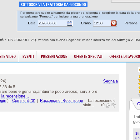
SOTTOSCRIVI A TRATTORIA DA GIOCONDO
Per prenotare subito al trattoria da giocondo, si prega di scegliere la data della pre
sul pulsante "Prenota" per inviare la tua prenotazione
Data
Orario
Persone
ittà di RIVISONDOLI - AQ, trattoria con cucina Regionale Italiana indirizzo Via del Suffragio 2, Rivi
I E VIDEO
EVENTI
PRESENTAZIONE
OFFERTE SPECIALI
OFFERTE DI LAVORO
024)
Segnala
3.88 da 5
iare bene e genuino,ambiente poco areoso, servizio e
 la recensione...
ogin
)
|
Commenti (0)
|
Raccomandi Recensione
La recensione è
G
stata...
+0
Tra
gui
Si
un