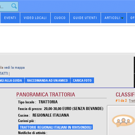
EVENTI
VIDEO LOCALI
CUOCO
GUIDE UTENTI
ARTICOLI
OF
ila
vedi la mappa
TATTI
|
GI ALLA GUIDA
RACCOMANDA AD UN AMICO
CARICA FOTO
PANORAMICA TRATTORIA
CLASSIF
# 1 da 2
Trat
TRATTORIA
Tipo locale :
20,00-30,00 EURO (SENZA BEVANDE)
Fascia di prezzo:
REGIONALE ITALIANA
Cucina :
Curiosi più :
TRATTORIE REGIONALI ITALIANI IN RIVISONDOLI
Notifiche di attività :