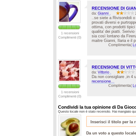
RECENSIONE DI GIAN
da:
Gianni .
..se siete a Rivisondoli o
provati diversi e purtrop
ottima, con prodotti tipic
qualita' dei piatti. Seriv
1 recensioni
sia così lontano da Firen
Complimenti (0)
maitre Gianni, Ilaria e il 
Complimenta(
L
RECENSIONE DI VIT
da:
Vittorio .
Da non consigliare ,in 4 u
recensione...
Complimenta(
L
1 recensioni
Complimenti (0)
Condividi la tua opinione di Da Gio
Questo locale non è stato recensito. Hai mangiato qu
Da un voto a questo local