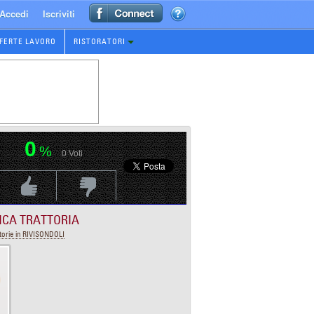
Accedi
Iscriviti
FERTE LAVORO
RISTORATORI
0
%
0
Voti
Voti Positivo
Voti Negativo
ICA TRATTORIA
torie in RIVISONDOLI