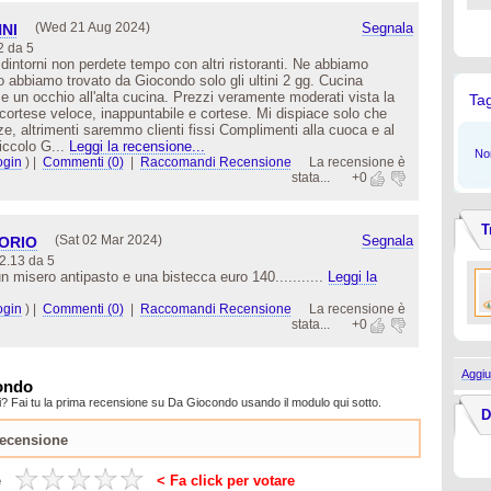
(Wed 21 Aug 2024)
Segnala
NI
2 da 5
 dintorni non perdete tempo con altri ristoranti. Ne abbiamo
po abbiamo trovato da Giocondo solo gli ultini 2 gg. Cucina
i e un occhio all'alta cucina. Prezzi veramente moderati vista la
Ta
io cortese veloce, inappuntabile e cortese. Mi dispiace solo che
ze, altrimenti saremmo clienti fissi Complimenti alla cuoca e al
piccolo G...
Leggi la recensione...
Non
ogin
)
|
Commenti (0)
|
Raccomandi Recensione
La recensione è
stata...
+0
T
(Sat 02 Mar 2024)
Segnala
TORIO
2.13 da 5
n misero antipasto e una bistecca euro 140...........
Leggi la
ogin
)
|
Commenti (0)
|
Raccomandi Recensione
La recensione è
stata...
+0
Aggiu
condo
i? Fai tu la prima recensione su Da Giocondo usando il modulo qui sotto.
D
e
< Fa click per votare