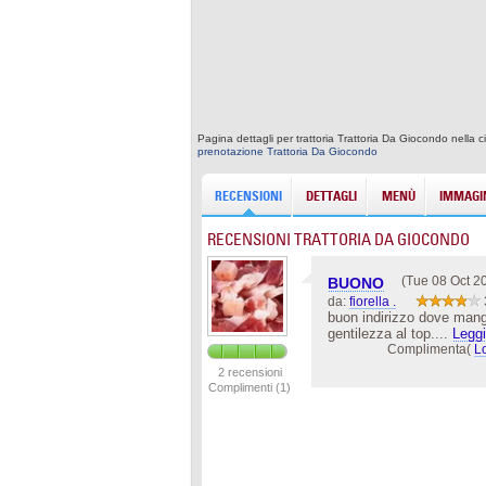
Pagina dettagli per trattoria Trattoria Da Giocondo nella c
prenotazione Trattoria Da Giocondo
RECENSIONI
DETTAGLI
MENÙ
IMMAGIN
RECENSIONI TRATTORIA DA GIOCONDO
(Tue 08 Oct 2
BUONO
da:
fiorella .
buon indirizzo dove mang
gentilezza al top....
Leggi
Complimenta(
L
2 recensioni
Complimenti (1)