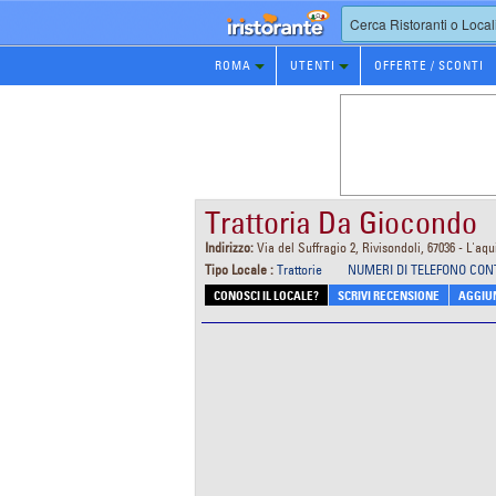
Prenotazione
ROMA
UTENTI
OFFERTE / SCONTI
Ristorante
Trattoria Da Giocondo
Indirizzo:
Via del Suffragio 2, Rivisondoli, 67036 - L'aqu
Tipo Locale :
Trattorie
NUMERI DI TELEFONO CON
CONOSCI IL LOCALE?
SCRIVI RECENSIONE
AGGIUN