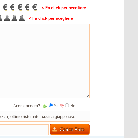
< Fa click per scegliere
< Fa click per scegliere
Andrai ancora?
Si
No