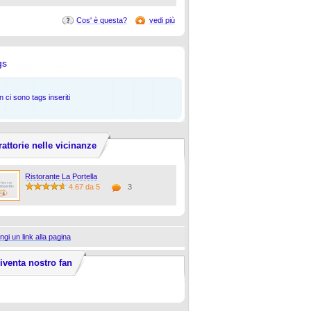
Cos' è questa?
vedi più
gs
 ci sono tags inseriti
rattorie nelle vicinanze
Ristorante La Portella
4.67 da 5
3
ngi un link alla pagina
iventa nostro fan