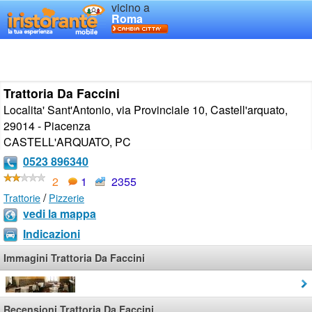
vicino a
Roma
Trattoria Da Faccini
Localita' Sant'Antonio, via Provinciale 10, Castell'arquato,
29014 - Piacenza
CASTELL'ARQUATO
,
PC
0523 896340
2
1
2355
/
Trattorie
Pizzerie
vedi la mappa
Indicazioni
Immagini Trattoria Da Faccini
Recensioni Trattoria Da Faccini