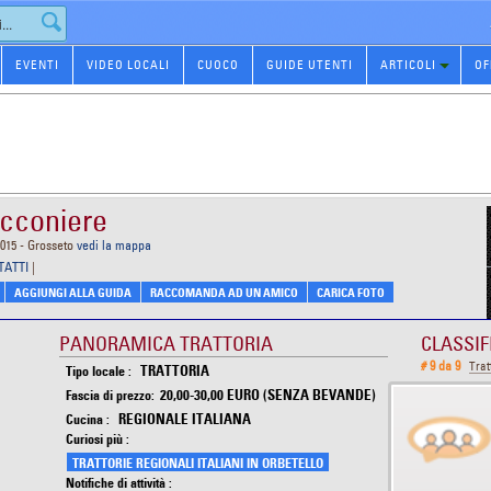
EVENTI
VIDEO LOCALI
CUOCO
GUIDE UTENTI
ARTICOLI
OF
acconiere
015 - Grosseto
vedi la mappa
TATTI
|
AGGIUNGI ALLA GUIDA
RACCOMANDA AD UN AMICO
CARICA FOTO
PANORAMICA TRATTORIA
CLASSIF
# 9 da 9
Trat
TRATTORIA
Tipo locale :
20,00-30,00 EURO (SENZA BEVANDE)
Fascia di prezzo:
REGIONALE ITALIANA
Cucina :
Curiosi più :
TRATTORIE REGIONALI ITALIANI IN ORBETELLO
Notifiche di attività :