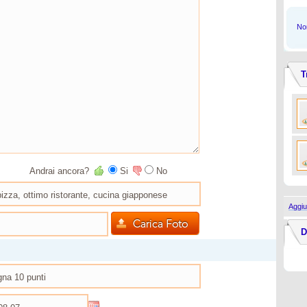
Non
T
Andrai ancora?
Si
No
Aggiu
D