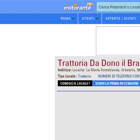
Prenotazione
ROMA
UTENTI
OFFERTE / SCONTI
Ristorante
Trattoria Da Dono il Br
Indirizzo:
Localita' La Marta-Fonteblanda, Orbetello, 58
Tipo Locale :
Trattorie
NUMERI DI TELEFONO CON
CONOSCI IL LOCALE?
SCRIVI LA PRIMA RECENSIONE