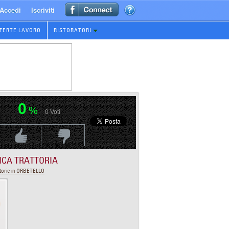
Accedi
Iscriviti
FERTE LAVORO
RISTORATORI
0
%
0
Voti
Voti Positivo
Voti Negativo
ICA TRATTORIA
torie in ORBETELLO