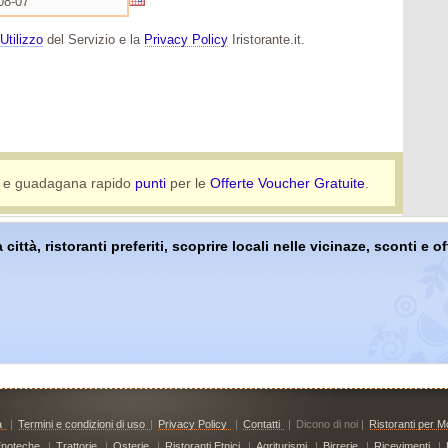
Utilizzo
del Servizio e la
Privacy Policy
Iristorante.it.
e guadagana rapido
punti
per le
Offerte Voucher Gratuite
.
 città, ristoranti preferiti, scoprire locali nelle vicinaze, sconti e 
à
|
Termini e condizioni di uso
|
Privacy Policy
|
Contatti
|
Dicono di noi |
Ristoranti per Mo
noteche
|
Trattorie
|
Osterie
|
Ristoranti Etnici
|
Agriturismi
|
Birrerie
|
Ricevimenti
|