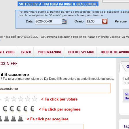
SOTTOSCRIVI A TRATTORIA DA DONO IL BRACCONIERE
Per prenotare subito al trattoria da dono il bracconiere, si prega di scegliere la dat
poi clicca sul pulsante "Prenota" per inviare la tua prenotazione
Data
Orario
Persone
iere nella città di ORBETELLO - GR, trattoria con cucina Regionale Italiana indirizzo Localita' La
e
I E VIDEO
EVENTI
PRESENTAZIONE
OFFERTE SPECIALI
OFFERTE DI LAVORO
ACCONIERE
G
 il Bracconiere
Tra
? Fai tu la prima recensione su Da Dono il Bracconiere usando il modulo qui sotto.
in 
Sii
Br
e
< Fa click per votare
< Fa click per scegliere
< Fa click per scegliere
Ta