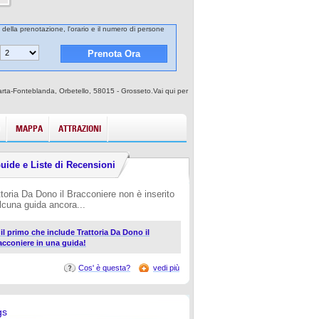
a della prenotazione, l'orario e il numero di persone
 Marta-Fonteblanda, Orbetello, 58015 - Grosseto.Vai qui per
MAPPA
ATTRAZIONI
uide e Liste di Recensioni
ttoria Da Dono il Bracconiere non è inserito
alcuna guida ancora...
 il primo che include Trattoria Da Dono il
acconiere in una guida!
Cos' è questa?
vedi più
gs