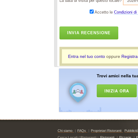
La data di visita per questo locale?
Accetto le
Condizioni di 
INVIA RECENSIONE
Entra nel tuo conto
oppure
Registra
Trovi amici nella tua
INIZIA ORA
Chi siamo
|
FAQs
|
Proprietari Ristoranti
Pubblicit
Cerca Locali / Ristoranti :
Ristoranti
|
Pizzerie
|
E