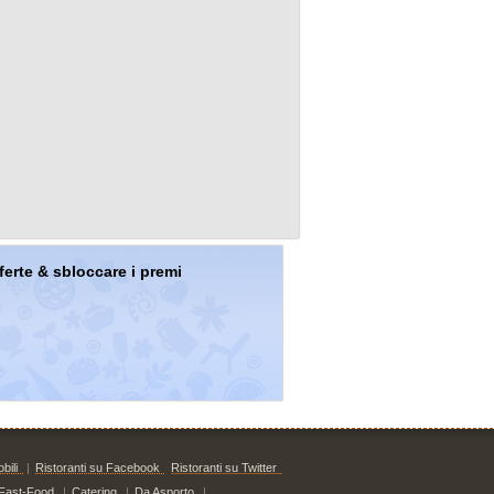
offerte & sbloccare i premi
bili
|
Ristoranti su Facebook
Ristoranti su Twitter
Fast-Food
|
Catering
|
Da Asporto
|