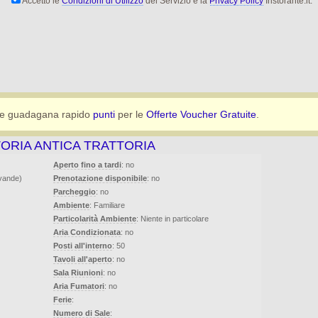
Accetto le
Condizioni di Utilizzo
del Servizio e la
Privacy Policy
Iristorante.it.
e guadagana rapido
punti
per le
Offerte Voucher Gratuite
.
ORIA ANTICA TRATTORIA
Aperto fino a tardi
: no
evande)
Prenotazione disponibile
: no
Parcheggio
: no
Ambiente
: Familiare
Particolarità Ambiente
: Niente in particolare
Aria Condizionata
: no
Posti all'interno
: 50
Tavoli all'aperto
: no
Sala Riunioni
: no
Aria Fumatori
: no
Ferie
:
Numero di Sale
: