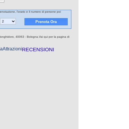
prenotazione, l'orario e il numero di persone poi
 Monghidoro, 40063 - Bologna.Vai qui per la pagina di
a
Attrazioni
RECENSIONI