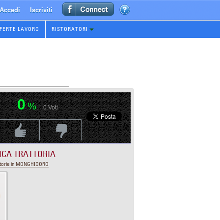
Accedi
Iscriviti
FERTE LAVORO
RISTORATORI
0
%
0
Voti
Voti Positivo
Voti Negativo
ICA TRATTORIA
ttorie in MONGHIDORO