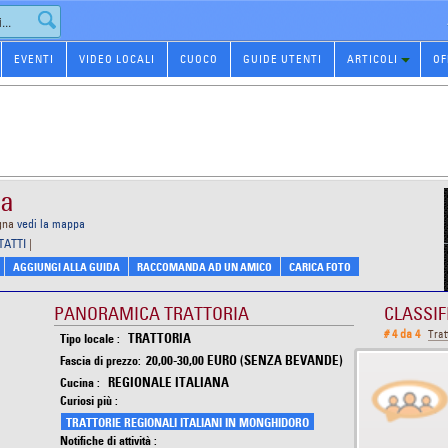
EVENTI
VIDEO LOCALI
CUOCO
GUIDE UTENTI
ARTICOLI
OF
ia
gna
vedi la mappa
TATTI
|
AGGIUNGI ALLA GUIDA
RACCOMANDA AD UN AMICO
CARICA FOTO
PANORAMICA TRATTORIA
CLASSIF
# 4 da 4
Tra
TRATTORIA
Tipo locale :
20,00-30,00 EURO (SENZA BEVANDE)
Fascia di prezzo:
REGIONALE ITALIANA
Cucina :
Curiosi più :
TRATTORIE REGIONALI ITALIANI IN MONGHIDORO
Notifiche di attività :