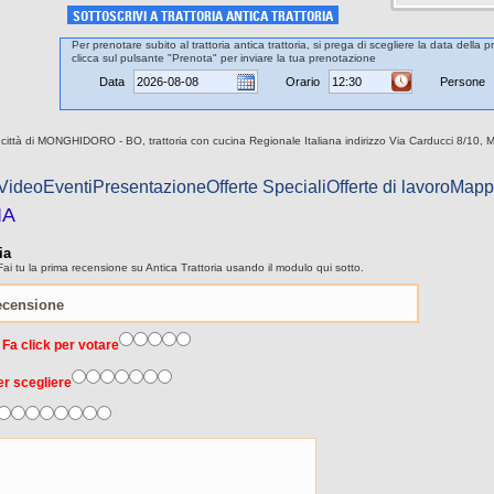
SOTTOSCRIVI A TRATTORIA ANTICA TRATTORIA
Per prenotare subito al trattoria antica trattoria, si prega di scegliere la data della 
clicca sul pulsante "Prenota" per inviare la tua prenotazione
Data
Orario
Persone
ella città di MONGHIDORO - BO, trattoria con cucina Regionale Italiana indirizzo Via Carducci 8/10,
 Video
Eventi
Presentazione
Offerte Speciali
Offerte di lavoro
Mapp
IA
ia
ai tu la prima recensione su Antica Trattoria usando il modulo qui sotto.
 Fa click per votare
er scegliere