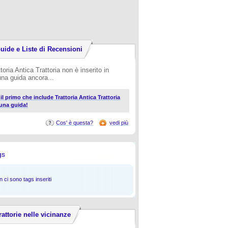
uide e Liste di Recensioni
toria Antica Trattoria non è inserito in
una guida ancora...
 il primo che include Trattoria Antica Trattoria
 una guida!
Cos' è questa?
vedi più
gs
 ci sono tags inseriti
rattorie nelle vicinanze