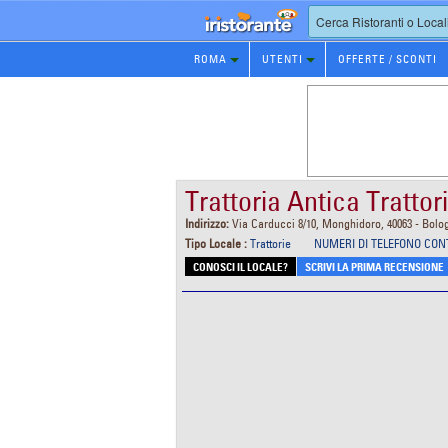
Prenotazione
ROMA
UTENTI
OFFERTE / SCONTI
Ristorante
Trattoria Antica Trattor
Indirizzo:
Via Carducci 8/10, Monghidoro, 40063 - Bolo
Tipo Locale :
Trattorie
NUMERI DI TELEFONO CON
CONOSCI IL LOCALE?
SCRIVI LA PRIMA RECENSIONE