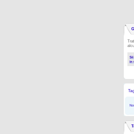
G
Trat
alc
Sii
in
Ta
Non
T