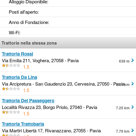
Alloggio Disponibile
:
Posti all'aperto
:
Anno di Fondazione
:
Wi-Fi
:
Trattorie nella stessa zona
Trattoria Rossi
Via Emilia 211, Voghera, 27058 - Pavia
638 m
1.5
Trattoria Da Lina
Via Arcipretura - San Gaudenzio 23, Cervesina, 27050 - Pavia
5.33 km
1.5
Trattoria Del Passeggero
Località Rivazza 23, Borgo Priolo, 27040 - Pavia
7.25 km
1.5
Trattoria Trattobaria
Via Martiri Libertà 17, Rivanazzano, 27055 - Pavia
7.79 km