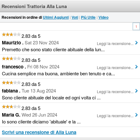
Recensioni Trattoria Alla Luna
Recensioni in ordine di
Ultimi Aggiunti
|
Voti
|
Più Utile
|
Video
1
2.83 da 5
Maurizio .
Sat 23 Nov 2024
Leggi la recensione...
Premetto che sono stato cliente abituale della lun...
2.83 da 5
francesco .
Fri 08 Nov 2024
Leggi la recensione...
Cucina semplice ma buona, ambiente ben tenuto e ca...
2.83 da 5
fabiana .
Tue 13 Aug 2024
Leggi la recensione...
Sono cliente abituale del locale ed ogni volta ci ...
2.83 da 5
Maria G.
Wed 26 Jun 2024
Leggi la recensione...
Io sono cliente diciamo 'abituale' e la ...
Scrivi una recensione di Alla Luna