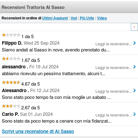
Recensioni Trattoria Al Sasso
Recensioni in ordine di
Ultimi Aggiunti
|
Voti
|
Più Utile
|
Video
1
1 da 5
Filippo D.
Wed 25 Sep 2024
Leggi la recensione...
Siamo andati al Sasso in nove, avendo prenotato du...
1.67 da 5
alessandro .
Fri 19 Jul 2024
Leggi la recensione...
abbiamo ricevuto un pessimo trattamento, alcuni t...
4.67 da 5
Alessandro .
Fri 12 Jul 2024
Leggi la recensione...
Sono stato poco tempo fa con mia moglie un sabato ...
2.67 da 5
Carlo P.
Sat 01 Jun 2024
Leggi la recensione...
Sono stato da poco tempo a cenare con mia fidanzat...
Scrivi una recensione di Al Sasso