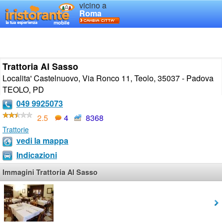
vicino a
Roma
Trattoria Al Sasso
Localita' Castelnuovo, Via Ronco 11, Teolo, 35037 - Padova
TEOLO
,
PD
049 9925073
2.5
4
8368
Trattorie
vedi la mappa
Indicazioni
Immagini Trattoria Al Sasso