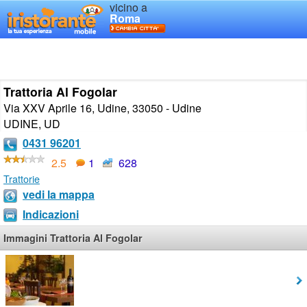
vicino a
Roma
Trattoria Al Fogolar
Via XXV Aprile 16, Udine, 33050 - Udine
UDINE
,
UD
0431 96201
2.5
1
628
Trattorie
vedi la mappa
Indicazioni
Immagini Trattoria Al Fogolar