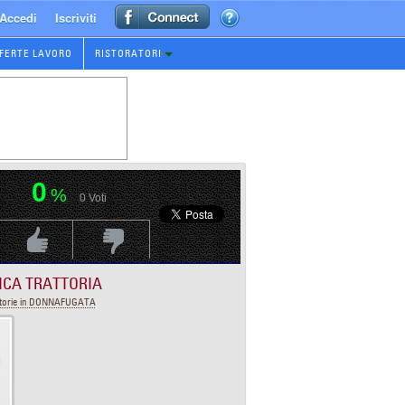
Accedi
Iscriviti
FERTE LAVORO
RISTORATORI
0
%
0
Voti
Voti Positivo
Voti Negativo
ICA TRATTORIA
ttorie in DONNAFUGATA