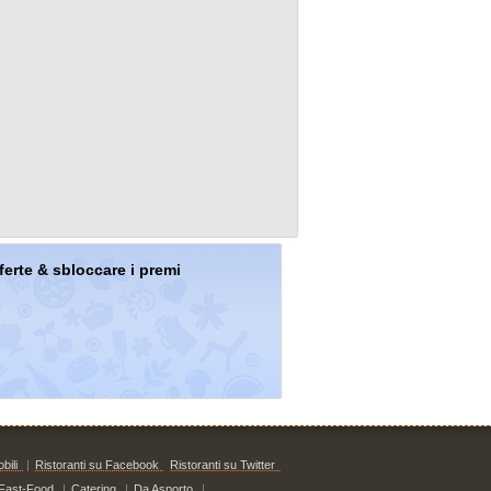
offerte & sbloccare i premi
bili
|
Ristoranti su Facebook
Ristoranti su Twitter
Fast-Food
|
Catering
|
Da Asporto
|