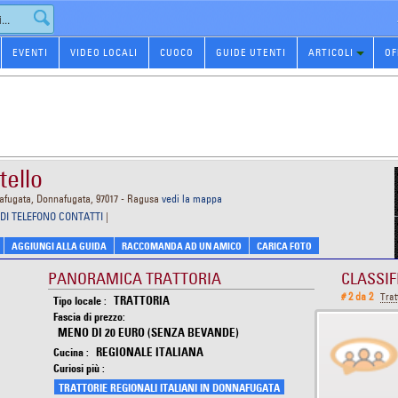
EVENTI
VIDEO LOCALI
CUOCO
GUIDE UTENTI
ARTICOLI
OF
tello
nafugata, Donnafugata, 97017 - Ragusa
vedi la mappa
DI TELEFONO CONTATTI
|
AGGIUNGI ALLA GUIDA
RACCOMANDA AD UN AMICO
CARICA FOTO
PANORAMICA TRATTORIA
CLASSIF
# 2 da 2
Tra
TRATTORIA
Tipo locale :
Fascia di prezzo:
MENO DI 20 EURO (SENZA BEVANDE)
REGIONALE ITALIANA
Cucina :
Curiosi più :
TRATTORIE REGIONALI ITALIANI IN DONNAFUGATA