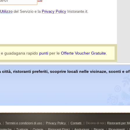
Utilizzo
del Servizio e la
Privacy Policy
Iristorante.it.
e guadagana rapido
punti
per le
Offerte Voucher Gratuite
.
 città, ristoranti preferiti, scoprire locali nelle vicinaze, sconti e 
à
|
Termini e condizioni di uso
|
Privacy Policy
|
Contatti
|
Dicono di noi |
Ristoranti per Mo
noteche
|
Trattorie
|
Osterie
|
Ristoranti Etnici
|
Agriturismi
|
Birrerie
|
Ricevimenti
|