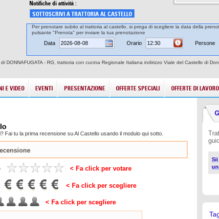
Notifiche di attività :
SOTTOSCRIVI A TRATTORIA AL CASTELLO
Per prenotare subito al trattoria al castello, si prega di scegliere la data della preno
pulsante "Prenota" per inviare la tua prenotazione
Data
Orario
Persone
città di DONNAFUGATA - RG, trattoria con cucina Regionale Italiana indirizzo Viale del Castello di
I E VIDEO
EVENTI
PRESENTAZIONE
OFFERTE SPECIALI
OFFERTE DI LAVORO
G
lo
Trat
 Fai tu la prima recensione su Al Castello usando il modulo qui sotto.
gui
Sii
un
e
< Fa click per votare
< Fa click per scegliere
< Fa click per scegliere
Ta