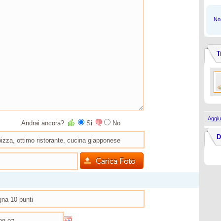
Non
T
Aggiu
Andrai ancora?
Si
No
D