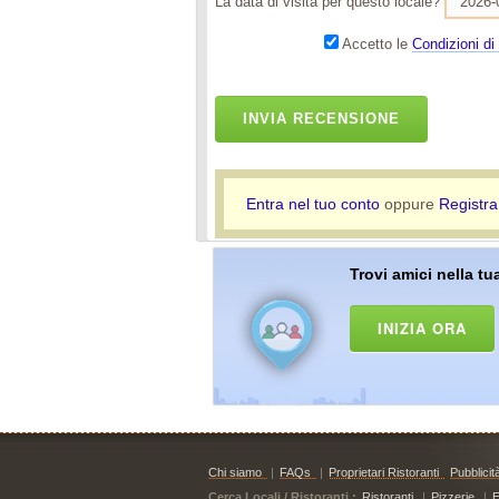
La data di visita per questo locale?
Accetto le
Condizioni di 
INVIA RECENSIONE
Entra nel tuo conto
oppure
Registra
Trovi amici nella tua
INIZIA ORA
Chi siamo
|
FAQs
|
Proprietari Ristoranti
Pubblicit
Cerca Locali / Ristoranti :
Ristoranti
|
Pizzerie
|
E