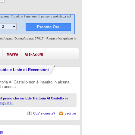
tazione, l'orario e il numero di persone poi clicca sul
 Donnafugata, Donnafugata, 97017 - Ragusa.Vai qui per la
MAPPA
ATTRAZIONI
uide e Liste di Recensioni
toria Al Castello non è inserito in alcuna
da ancora...
 il primo che include Trattoria Al Castello in
a guida!
Cos' è questa?
vedi più
gs