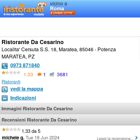
vicino a
Roma
Ristorante Da Cesarino
Localita' Cersuta S.S. 18, Maratea, 85046 - Potenza
MARATEA
,
PZ
0973 871840
1.33
1
3681
Ristoranti
vedi la mappa
Indicazioni
Immagini Ristorante Da Cesarino
Recensioni Ristorante Da Cesarino
1.33 da 5
michele g.
Tue 18 Jun 2024
Leggi la recensione...