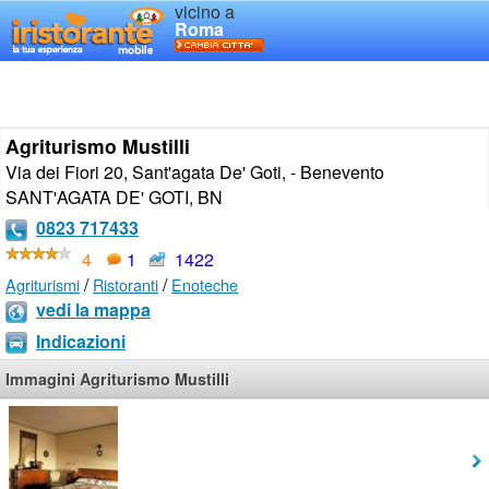
vicino a
Roma
Agriturismo Mustilli
Via dei Fiori 20, Sant'agata De' Goti, - Benevento
SANT'AGATA DE' GOTI
,
BN
0823 717433
4
1
1422
/
/
Agriturismi
Ristoranti
Enoteche
vedi la mappa
Indicazioni
Immagini Agriturismo Mustilli