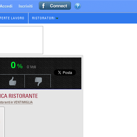
Accedi
Iscriviti
FERTE LAVORO
RISTORATORI
0
%
0
Voti
Voti Positivo
Voti Negativo
ICA RISTORANTE
storanti in VENTIMIGLIA