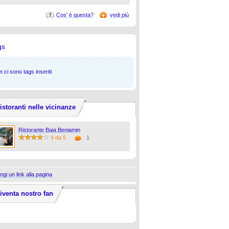
Cos' è questa?
vedi più
gs
 ci sono tags inseriti
istoranti nelle vicinanze
Ristorante Baia Beniamin
4 da 5
1
ngi un link alla pagina
iventa nostro fan