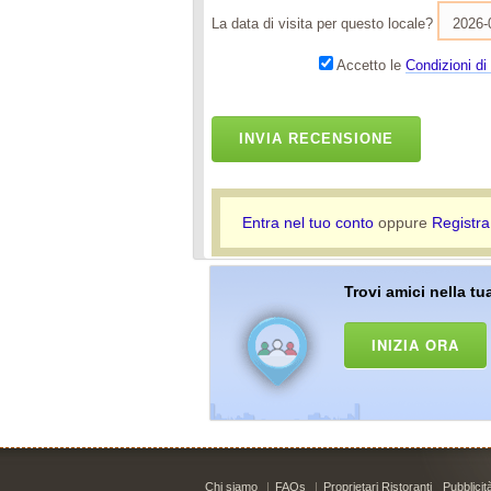
La data di visita per questo locale?
Accetto le
Condizioni di 
INVIA RECENSIONE
Entra nel tuo conto
oppure
Registra
Trovi amici nella tua
INIZIA ORA
Chi siamo
|
FAQs
|
Proprietari Ristoranti
Pubblicit