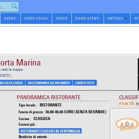
EVENTI
VIDEO LOCALI
CUOCO
GUIDE UTENTI
ARTICOLI
OF
Porta Marina
a
vedi la mappa
NTATTI
|
GI ALLA GUIDA
RACCOMANDA AD UN AMICO
CARICA FOTO
PANORAMICA RISTORANTE
CLASSIF
# 2 da 133
Ri
RISTORANTE
Tipo locale :
30,00-40,00 EURO (SENZA BEVANDE)
Fascia di prezzo:
CLASSICA
Cucina :
Curiosi più :
RISTORANTI CLASSICI IN VENTIMIGLIA
Notifiche di attività :