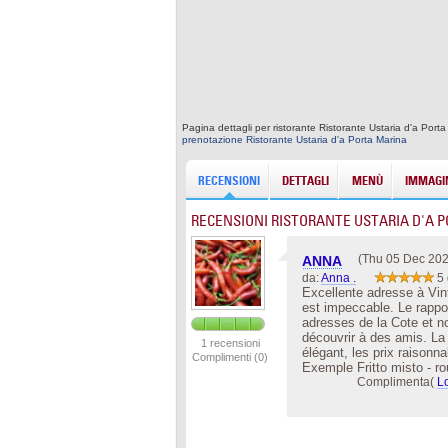
Pagina dettagli per ristorante Ristorante Ustaria d'a Porta
prenotazione Ristorante Ustaria d'a Porta Marina
RECENSIONI
DETTAGLI
MENÙ
IMMAGIN
RECENSIONI RISTORANTE USTARIA D'A 
(Thu 05 Dec 202
ANNA
da:
Anna .
5 
Excellente adresse à Vinti
est impeccable. Le rappor
adresses de la Cote et no
découvrir à des amis. La 
1 recensioni
élégant, les prix raisonn
Complimenti (0)
Exemple Fritto misto - r
Complimenta(
L