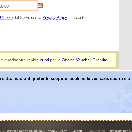
Utilizzo
del Servizio e la
Privacy Policy
Iristorante.it.
e guadagana rapido
punti
per le
Offerte Voucher Gratuite
.
 città, ristoranti preferiti, scoprire locali nelle vicinaze, sconti e 
à
|
Termini e condizioni di uso
|
Privacy Policy
|
Contatti
|
Dicono di noi |
Ristoranti per Mo