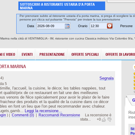
SOTTOSCRIVI A RISTORANTE USTARIA D'A PORTA
MARINA
Per prenotare subito al ristorante ustaria d'a porta marina, si prega di scegliere la d
persone poi clicca sul pulsante "Prenota" per inviare la tua prenotazione
Data
Orario
Persone
 Marina nella città di VENTIMIGLIA - IM, ristorante con cucina Classica indirizzo Via Colombo 9/a, 
I E VIDEO
EVENTI
PRESENTAZIONE
OFFERTE SPECIALI
OFFERTE DI LAVORO
PORTA MARINA
4)
Segnala
da 5
mille, l'accueil, la cuisine, le décor, les tables nappées, tout
t qualité/prix de ce restaurant en fait une des meilleures
us venons de Nice spécialement pour avoir le plaisr de le faire
G
fraicheur des produits et la qualité de la cuisine dans ce décor
ables en font un lieu que l'on peut recommander avec chaleur.
ougets,gamb...
Leggi la recensione...
Ris
ogin
)
|
Commenti (0)
|
Raccomandi Recensione
La recensione è
ins
stata...
+0
Si
Po