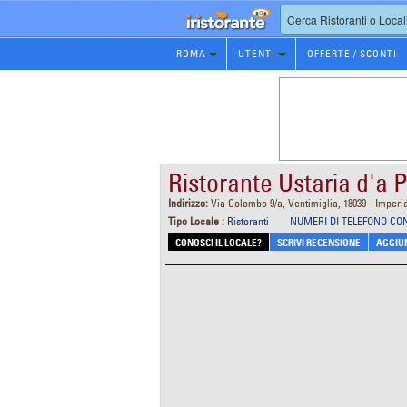
Prenotazione
ROMA
UTENTI
OFFERTE / SCONTI
Ristorante
Ristorante Ustaria d'a 
Indirizzo:
Via Colombo 9/a, Ventimiglia, 18039 - Imperi
Tipo Locale :
Ristoranti
NUMERI DI TELEFONO CO
CONOSCI IL LOCALE?
SCRIVI RECENSIONE
AGGIUN