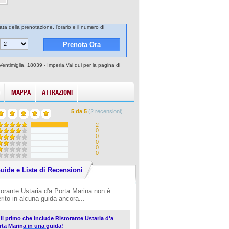
ata della prenotazione, l'orario e il numero di
Ventimiglia, 18039 - Imperia.Vai qui per la pagina di
MAPPA
ATTRAZIONI
5
da
5
(
2
recensioni)
2
0
0
0
0
0
uide e Liste di Recensioni
torante Ustaria d'a Porta Marina non è
erito in alcuna guida ancora...
i il primo che include Ristorante Ustaria d'a
rta Marina in una guida!