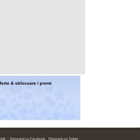
offerte & sbloccare i premi
bili
|
Ristoranti su Facebook
Ristoranti su Twitter