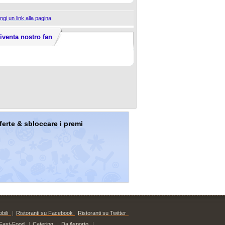
ngi un link alla pagina
iventa nostro fan
offerte & sbloccare i premi
bili
|
Ristoranti su Facebook
Ristoranti su Twitter
Fast-Food
|
Catering
|
Da Asporto
|