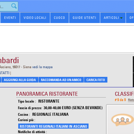
EVENTI
VIDEO LOCALI
CUOCO
GUIDE UTENTI
ARTICOLI
OF
mbardi
Asciano, 56017 - Siena
vedi la mappa
NTATTI
|
AGGIUNGI ALLA GUIDA
RACCOMANDA AD UN AMICO
CARICA FOTO
PANORAMICA RISTORANTE
CLASSIF
# 9 da 9
Rist
RISTORANTE
Tipo locale :
30,00-40,00 EURO (SENZA BEVANDE)
Fascia di prezzo:
REGIONALE ITALIANA
Cucina :
Curiosi più :
RISTORANTI REGIONALI ITALIANI IN ASCIANO
Notifiche di attività :