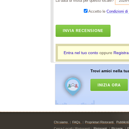
La data di visita per questo locale?
Accetto le
Condizioni di 
INVIA RECENSIONE
Entra nel tuo conto
oppure
Registra
Trovi amici nella tua
INIZIA ORA
Chi siamo
|
FAQs
|
Proprietari Ristoranti
Pubblicit
Cerca Locali / Ristoranti :
Ristoranti
|
Pizzerie
|
E