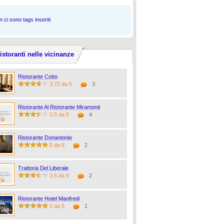
 ci sono tags inseriti
istoranti nelle vicinanze
Ristorante Cotto
3.72 da 5
3
Ristorante Al Ristorante Miramonti
3.5 da 5
4
Ristorante Donantonio
5 da 5
2
Trattoria Del Liberale
3.5 da 5
2
Ristorante Hotel Manfredi
5 da 5
1