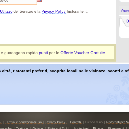
Aggiu
Utilizzo
del Servizio e la
Privacy Policy
Iristorante.it.
D
e guadagana rapido
punti
per le
Offerte Voucher Gratuite
.
 città, ristoranti preferiti, scoprire locali nelle vicinaze, sconti e 
à
|
Termini e condizioni di uso
|
Privacy Policy
|
Contatti
|
Dicono di noi |
Ristoranti per Mo
noteche
|
Trattorie
|
Osterie
|
Ristoranti Etnici
|
Agriturismi
|
Birrerie
|
Ricevimenti
|