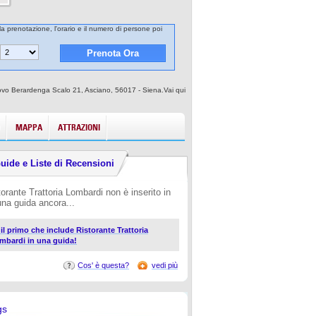
lla prenotazione, l'orario e il numero di persone poi
lnuovo Berardenga Scalo 21, Asciano, 56017 - Siena.Vai qui
MAPPA
ATTRAZIONI
uide e Liste di Recensioni
torante Trattoria Lombardi non è inserito in
una guida ancora...
 il primo che include Ristorante Trattoria
mbardi in una guida!
Cos' è questa?
vedi più
gs