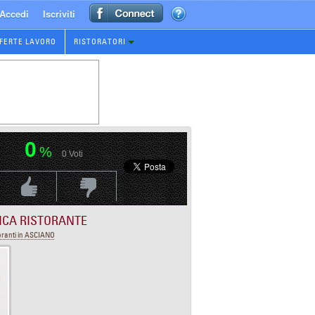
Accedi
Iscriviti
FERTE LAVORO
RISTORATORI
0
%
0
Voti
Voti Positivo
Voti Negativo
ICA RISTORANTE
oranti in ASCIANO