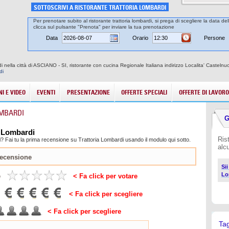
SOTTOSCRIVI A RISTORANTE TRATTORIA LOMBARDI
Per prenotare subito al ristorante trattoria lombardi, si prega di scegliere la data de
clicca sul pulsante "Prenota" per inviare la tua prenotazione
Data
Orario
Persone
di nella città di ASCIANO - SI, ristorante con cucina Regionale Italiana indirizzo Localita' Caste
di
I E VIDEO
EVENTI
PRESENTAZIONE
OFFERTE SPECIALI
OFFERTE DI LAVORO
OMBARDI
G
a Lombardi
Ris
? Fai tu la prima recensione su Trattoria Lombardi usando il modulo qui sotto.
alc
Sii
Lo
e
< Fa click per votare
< Fa click per scegliere
< Fa click per scegliere
Ta